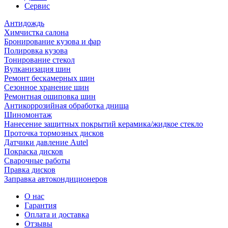
Сервис
Антидождь
Химчистка салона
Бронирование кузова и фар
Полировка кузова
Тонирование стекол
Вулканизация шин
Ремонт бескамерных шин
Сезонное хранение шин
Ремонтная ошиповка шин
Антикоррозийная обработка днища
Шиномонтаж
Нанесение защитных покрытий керамика/жидкое стекло
Проточка тормозных дисков
Датчики давление Autel
Покраска дисков
Сварочные работы
Правка дисков
Заправка автокондиционеров
О нас
Гарантия
Оплата и доставка
Отзывы