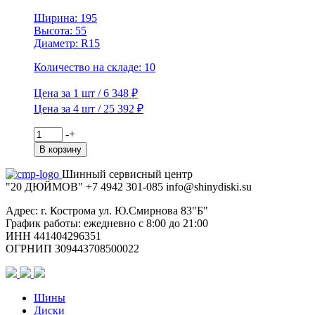
TL
(шип.)
Ширина: 195
Высота: 55
Диаметр: R15
Количество на складе: 10
Цена за 1 шт / 6 348 ₽
Цена за 4 шт / 25 392 ₽
Количество
-
+
товара
В корзину
Viatti
195/55R15
Шинный сервисный центр
85T
"20 ДЮЙМОВ"
+7 4942
301-085
info@shiny
diski
.su
Brina
Nordico
Адрес: г. Кострома ул. Ю.Смирнова 83"Б"
V-
График работы: ежедневно с 8:00 до 21:00
522
ИНН 441404296351
TL
ОГРНИП 309443708500022
(шип.)
Шины
Диски