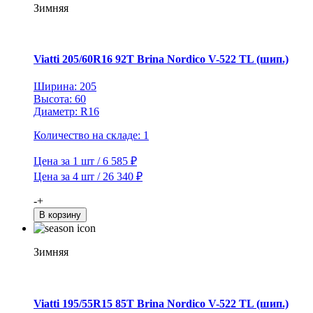
82T
Зимняя
Brina
Nordico
V-
522
Viatti 205/60R16 92T Brina Nordico V-522 TL (шип.)
TL
(шип.)
Ширина: 205
Высота: 60
Диаметр: R16
Количество на складе: 1
Цена за 1 шт / 6 585 ₽
Цена за 4 шт / 26 340 ₽
Количество
-
+
товара
В корзину
Viatti
205/60R16
92T
Зимняя
Brina
Nordico
V-
522
Viatti 195/55R15 85T Brina Nordico V-522 TL (шип.)