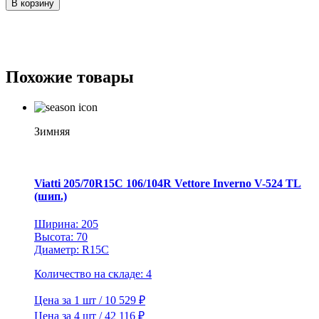
В корзину
Yokohama
285/45R22
114V
RF
Parada
Похожие товары
Spec-
X
PA02
TL
Зимняя
Viatti 205/70R15C 106/104R Vettore Inverno V-524 TL
(шип.)
Ширина: 205
Высота: 70
Диаметр: R15C
Количество на складе: 4
Цена за 1 шт / 10 529 ₽
Цена за 4 шт / 42 116 ₽