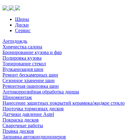
Шины
Диски
Сервис
Антидождь
Химчистка салона
Бронирование кузова и фар
Полировка кузова
Тонирование стекол
Вулканизация шин
Ремонт бескамерных шин
Сезонное хранение шин
Ремонтная ошиповка шин
Антикоррозийная обработка днища
Шиномонтаж
Нанесение защитных покрытий керамика/жидкое стекло
Проточка тормозных дисков
Датчики давление Autel
Покраска дисков
Сварочные работы
Правка дисков
Заправка автокондиционеров