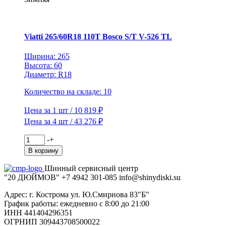
Vettore
Inverno
V-
524
Viatti 265/60R18 110T Bosco S/T V-526 TL
TL
(шип.)
Ширина: 265
Высота: 60
Диаметр: R18
Количество на складе: 10
Цена за 1 шт / 10 819 ₽
Цена за 4 шт / 43 276 ₽
Количество
-
+
товара
В корзину
Viatti
265/60R18
Шинный сервисный центр
110T
"20 ДЮЙМОВ"
+7 4942
301-085
info@shiny
diski
.su
Bosco
S/T
Адрес: г. Кострома ул. Ю.Смирнова 83"Б"
V-
График работы: ежедневно с 8:00 до 21:00
526
ИНН 441404296351
TL
ОГРНИП 309443708500022