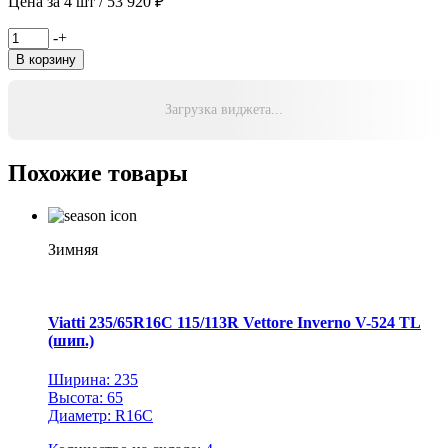
Цена за 4 шт / 53 920 ₽
Количество
-
+
товара
В корзину
Yokohama
235/60R18
107T
Загрузка виджета...
XL
iceGuard
Stud
Похожие товары
iG65
TL
(172
шип.)
Зимняя
Viatti 235/65R16C 115/113R Vettore Inverno V-524 TL
(шип.)
Ширина: 235
Высота: 65
Диаметр: R16C