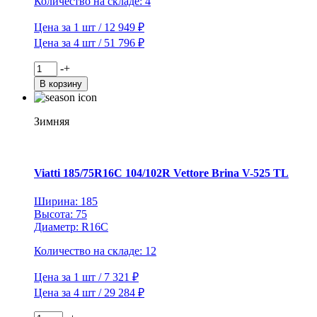
Количество на складе: 4
Цена за 1 шт / 12 949 ₽
Цена за 4 шт / 51 796 ₽
Количество
-
+
товара
В корзину
Viatti
235/65R16C
115/113R
Зимняя
Vettore
Inverno
V-
524
Viatti 185/75R16C 104/102R Vettore Brina V-525 TL
TL
(шип.)
Ширина: 185
Высота: 75
Диаметр: R16C
Количество на складе: 12
Цена за 1 шт / 7 321 ₽
Цена за 4 шт / 29 284 ₽
Количество