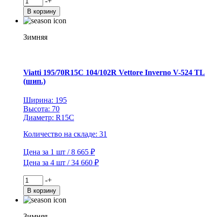
-
+
товара
В корзину
Viatti
185/75R16C
104/102R
Зимняя
Vettore
Brina
V-
525
Viatti 195/70R15C 104/102R Vettore Inverno V-524 TL
TL
(шип.)
Ширина: 195
Высота: 70
Диаметр: R15C
Количество на складе: 31
Цена за 1 шт / 8 665 ₽
Цена за 4 шт / 34 660 ₽
Количество
-
+
товара
В корзину
Viatti
195/70R15C
104/102R
Зимняя