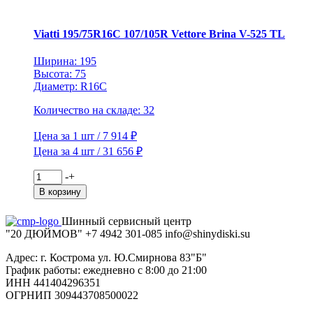
V-
522
TL
Viatti 195/75R16C 107/105R Vettore Brina V-525 TL
(шип.)
Ширина: 195
Высота: 75
Диаметр: R16C
Количество на складе: 32
Цена за 1 шт / 7 914 ₽
Цена за 4 шт / 31 656 ₽
Количество
-
+
товара
В корзину
Viatti
195/75R16C
Шинный сервисный центр
107/105R
"20 ДЮЙМОВ"
+7 4942
301-085
info@shiny
diski
.su
Vettore
Brina
Адрес: г. Кострома ул. Ю.Смирнова 83"Б"
V-
График работы: ежедневно с 8:00 до 21:00
525
ИНН 441404296351
TL
ОГРНИП 309443708500022