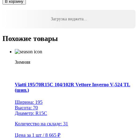
В корзину
Yokohama
235/45R18
94W
Загрузка виджета...
BluEarth-
GT
AE51
Похожие товары
TL
Зимняя
Viatti 195/70R15C 104/102R Vettore Inverno V-524 TL
(шип.)
Ширина: 195
Высота: 70
Диаметр: R15C
Количество на складе: 31
Цена за 1 шт / 8 665 ₽