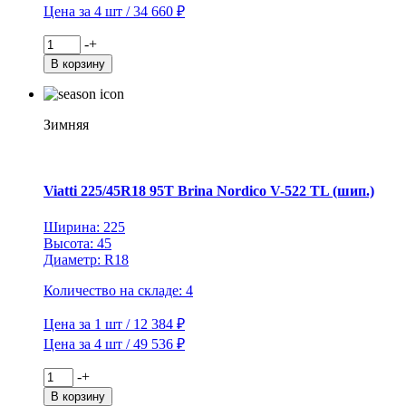
Цена за 4 шт / 34 660 ₽
Количество
-
+
товара
В корзину
Viatti
195/70R15C
104/102R
Vettore
Зимняя
Inverno
V-
524
TL
Viatti 225/45R18 95T Brina Nordico V-522 TL (шип.)
(шип.)
Ширина: 225
Высота: 45
Диаметр: R18
Количество на складе: 4
Цена за 1 шт / 12 384 ₽
Цена за 4 шт / 49 536 ₽
Количество
-
+
товара
В корзину