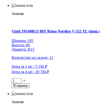
Viatti
225/45R18
95T
Brina
Зимняя
Nordico
V-
522
TL
Viatti 195/60R15 88T Brina Nordico V-522 TL (шип.)
(шип.)
Ширина: 195
Высота: 60
Диаметр: R15
Количество на складе: 12
Цена за 1 шт / 5 196 ₽
Цена за 4 шт / 20 784 ₽
Количество
-
+
товара
В корзину
Viatti
195/60R15
88T
Brina
Зимняя
Nordico