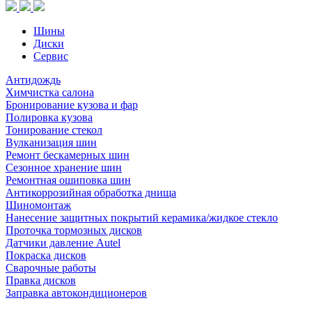
Шины
Диски
Сервис
Антидождь
Химчистка салона
Бронирование кузова и фар
Полировка кузова
Тонирование стекол
Вулканизация шин
Ремонт бескамерных шин
Сезонное хранение шин
Ремонтная ошиповка шин
Антикоррозийная обработка днища
Шиномонтаж
Нанесение защитных покрытий керамика/жидкое стекло
Проточка тормозных дисков
Датчики давление Autel
Покраска дисков
Сварочные работы
Правка дисков
Заправка автокондиционеров