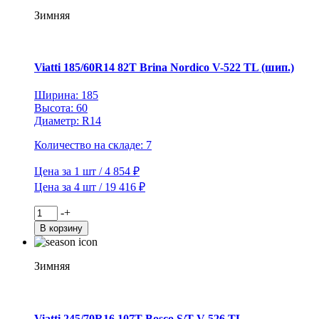
104/102R
Зимняя
Vettore
Inverno
V-
524
Viatti 185/60R14 82T Brina Nordico V-522 TL (шип.)
TL
(шип.)
Ширина: 185
Высота: 60
Диаметр: R14
Количество на складе: 7
Цена за 1 шт / 4 854 ₽
Цена за 4 шт / 19 416 ₽
Количество
-
+
товара
В корзину
Viatti
185/60R14
82T
Зимняя
Brina
Nordico
V-
522
Viatti 245/70R16 107T Bosco S/T V-526 TL