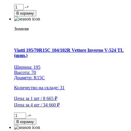
Количество
-
+
товара
В корзину
Viatti
225/60R16
98T
Зимняя
Brina
Nordico
V-
522
Viatti 195/70R15C 104/102R Vettore Inverno V-524 TL
TL
(шип.)
(шип.)
Ширина: 195
Высота: 70
Диаметр: R15C
Количество на складе: 31
Цена за 1 шт / 8 665 ₽
Цена за 4 шт / 34 660 ₽
Количество
-
+
товара
В корзину
Viatti
195/70R15C