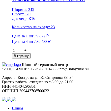
TL
(шип.)
Ширина: 245
Высота: 70
Диаметр: R16
Количество на складе: 23
Цена за 1 шт / 9 872 ₽
Цена за 4 шт / 39 488 ₽
Количество
-
+
товара
В корзину
Viatti
245/70R16
Шинный сервисный центр
107T
"20 ДЮЙМОВ"
+7 4942
301-085
info@shiny
diski
.su
Bosco
S/T
Адрес: г. Кострома ул. Ю.Смирнова 83"Б"
V-
График работы: ежедневно с 8:00 до 21:00
526
ИНН 441404296351
TL
ОГРНИП 309443708500022
Шины