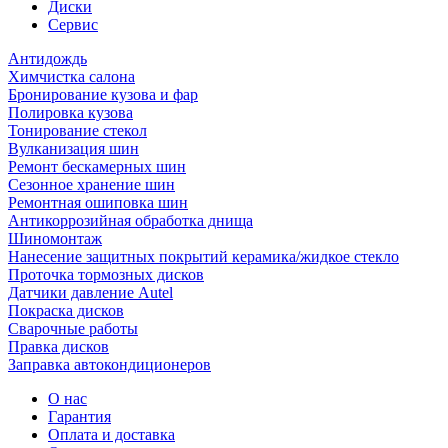
Диски
Сервис
Антидождь
Химчистка салона
Бронирование кузова и фар
Полировка кузова
Тонирование стекол
Вулканизация шин
Ремонт бескамерных шин
Сезонное хранение шин
Ремонтная ошиповка шин
Антикоррозийная обработка днища
Шиномонтаж
Нанесение защитных покрытий керамика/жидкое стекло
Проточка тормозных дисков
Датчики давление Autel
Покраска дисков
Сварочные работы
Правка дисков
Заправка автокондиционеров
О нас
Гарантия
Оплата и доставка