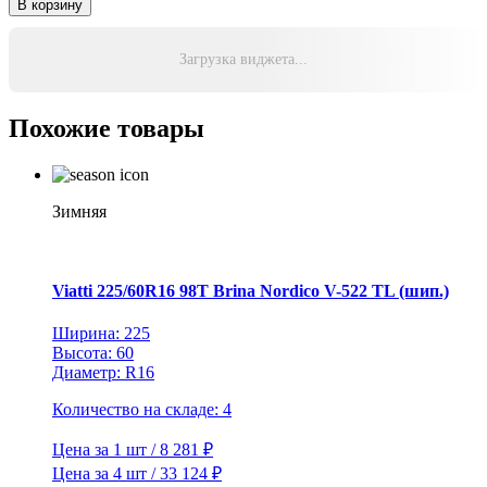
В корзину
Yokohama
205/70R15
96Q
Загрузка виджета...
iceGuard
Studless
G075
Похожие товары
TL
Зимняя
Viatti 225/60R16 98T Brina Nordico V-522 TL (шип.)
Ширина: 225
Высота: 60
Диаметр: R16
Количество на складе: 4
Цена за 1 шт / 8 281 ₽
Цена за 4 шт / 33 124 ₽