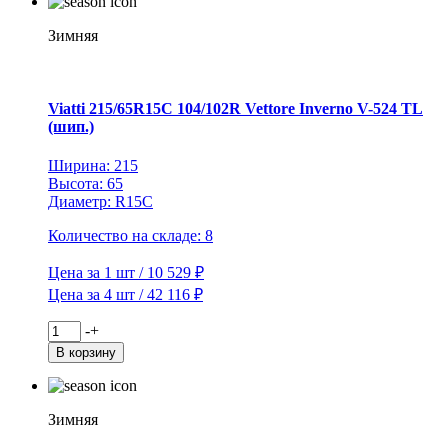
205/60R16
92T
Зимняя
Brina
Nordico
V-
522
Viatti 215/65R15C 104/102R Vettore Inverno V-524 TL
TL
(шип.)
(шип.)
Ширина: 215
Высота: 65
Диаметр: R15C
Количество на складе: 8
Цена за 1 шт / 10 529 ₽
Цена за 4 шт / 42 116 ₽
Количество
-
+
товара
В корзину
Viatti
215/65R15C
104/102R
Vettore
Зимняя
Inverno