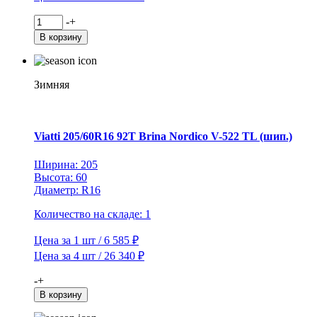
Количество
-
+
товара
В корзину
Viatti
195/60R15
88T
Brina
Зимняя
Nordico
V-
522
TL
Viatti 205/60R16 92T Brina Nordico V-522 TL (шип.)
(шип.)
Ширина: 205
Высота: 60
Диаметр: R16
Количество на складе: 1
Цена за 1 шт / 6 585 ₽
Цена за 4 шт / 26 340 ₽
Количество
-
+
товара
В корзину
Viatti