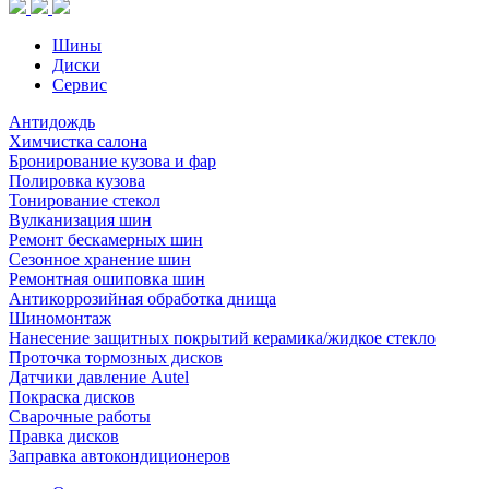
Шины
Диски
Сервис
Антидождь
Химчистка салона
Бронирование кузова и фар
Полировка кузова
Тонирование стекол
Вулканизация шин
Ремонт бескамерных шин
Сезонное хранение шин
Ремонтная ошиповка шин
Антикоррозийная обработка днища
Шиномонтаж
Нанесение защитных покрытий керамика/жидкое стекло
Проточка тормозных дисков
Датчики давление Autel
Покраска дисков
Сварочные работы
Правка дисков
Заправка автокондиционеров