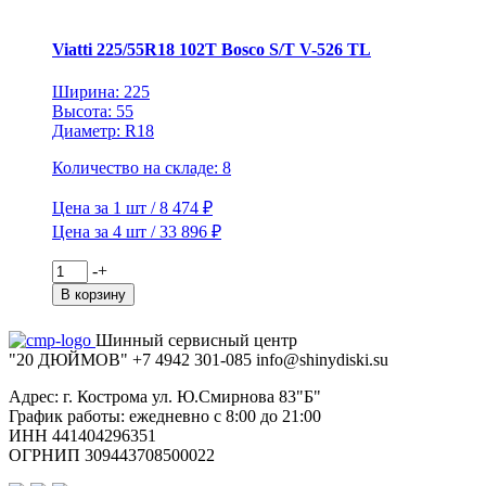
V-
524
TL
Viatti 225/55R18 102T Bosco S/T V-526 TL
(шип.)
Ширина: 225
Высота: 55
Диаметр: R18
Количество на складе: 8
Цена за 1 шт / 8 474 ₽
Цена за 4 шт / 33 896 ₽
Количество
-
+
товара
В корзину
Viatti
225/55R18
Шинный сервисный центр
102T
"20 ДЮЙМОВ"
+7 4942
301-085
info@shiny
diski
.su
Bosco
S/T
Адрес: г. Кострома ул. Ю.Смирнова 83"Б"
V-
График работы: ежедневно с 8:00 до 21:00
526
ИНН 441404296351
TL
ОГРНИП 309443708500022