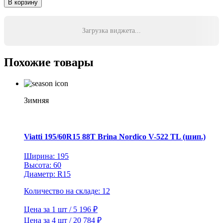
В корзину
Yokohama
195/70R15
92Q
Загрузка виджета...
iceGuard
Studless
iG60
Похожие товары
TL
Зимняя
Viatti 195/60R15 88T Brina Nordico V-522 TL (шип.)
Ширина: 195
Высота: 60
Диаметр: R15
Количество на складе: 12
Цена за 1 шт / 5 196 ₽
Цена за 4 шт / 20 784 ₽