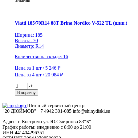
Зимняя
Nordico
V-
522
TL
Viatti 185/70R14 88T Brina Nordico V-522 TL (шип.)
(шип.)
Ширина: 185
Высота: 70
Диаметр: R14
Количество на складе: 16
Цена за 1 шт / 5 246 ₽
Цена за 4 шт / 20 984 ₽
Количество
-
+
товара
В корзину
Viatti
185/70R14
Шинный сервисный центр
88T
"20 ДЮЙМОВ"
+7 4942
301-085
info@shiny
diski
.su
Brina
Nordico
Адрес: г. Кострома ул. Ю.Смирнова 83"Б"
V-
График работы: ежедневно с 8:00 до 21:00
522
ИНН 441404296351
TL