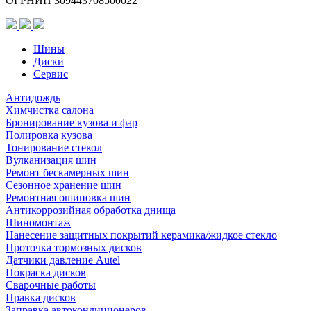
ОГРНИП 309443708500022
(шип.)
Шины
Диски
Сервис
Антидождь
Химчистка салона
Бронирование кузова и фар
Полировка кузова
Тонирование стекол
Вулканизация шин
Ремонт бескамерных шин
Сезонное хранение шин
Ремонтная ошиповка шин
Антикоррозийная обработка днища
Шиномонтаж
Нанесение защитных покрытий керамика/жидкое стекло
Проточка тормозных дисков
Датчики давление Autel
Покраска дисков
Сварочные работы
Правка дисков
Заправка автокондиционеров