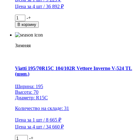
Цена за 4 шт / 36 892 ₽
Количество
-
+
товара
В корзину
Viatti
215/55R17
94T
Brina
Зимняя
Nordico
V-
522
TL
Viatti 195/70R15C 104/102R Vettore Inverno V-524 TL
(шип.)
(шип.)
Ширина: 195
Высота: 70
Диаметр: R15C
Количество на складе: 31
Цена за 1 шт / 8 665 ₽
Цена за 4 шт / 34 660 ₽
Количество
-
+