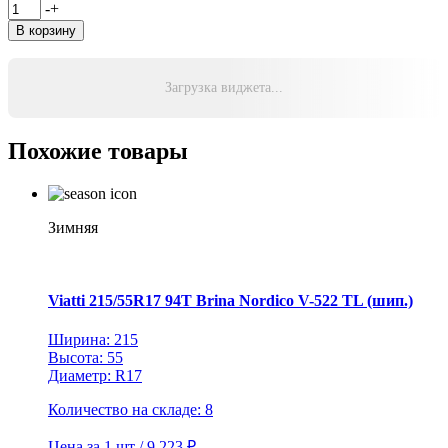
Количество
-
+
товара
В корзину
Viatti
195/65R15
91T
Загрузка виджета...
Brina
Nordico
V-
Похожие товары
522
TL
(шип.)
Зимняя
Viatti 215/55R17 94T Brina Nordico V-522 TL (шип.)
Ширина: 215
Высота: 55
Диаметр: R17
Количество на складе: 8
Цена за 1 шт / 9 223 ₽