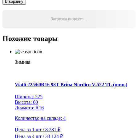
В корзину
Roadcruza
215/65R16
102H
Загрузка виджета...
XL
RA7000
X/T
Похожие товары
TL
Зимняя
Viatti 225/60R16 98T Brina Nordico V-522 TL (шип.)
Ширина: 225
Высота: 60
Диаметр: R16
Количество на складе: 4
Цена за 1 шт / 8 281 ₽
Цена за 4 шт / 33 124 ₽