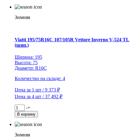
Viatti
235/65R16C
115/113R
Vettore
Зимняя
Inverno
V-
524
TL
Viatti 195/75R16C 107/105R Vettore Inverno V-524 TL
(шип.)
(шип.)
Ширина: 195
Высота: 75
Диаметр: R16C
Количество на складе: 4
Цена за 1 шт / 9 373 ₽
Цена за 4 шт / 37 492 ₽
Количество
-
+
товара
В корзину
Viatti
195/75R16C
107/105R
Vettore
Зимняя