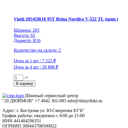
Inverno
V-
524
TL
Viatti 205/65R16 95T Brina Nordico V-522 TL (шип.)
(шип.)
Ширина: 205
Высота: 65
Диаметр: R16
Количество на складе: 2
Цена за 1 шт / 7 222 ₽
Цена за 4 шт / 28 888 ₽
Количество
-
+
товара
В корзину
Viatti
205/65R16
Шинный сервисный центр
95T
"20 ДЮЙМОВ"
+7 4942
301-085
info@shiny
diski
.su
Brina
Nordico
Адрес: г. Кострома ул. Ю.Смирнова 83"Б"
V-
График работы: ежедневно с 8:00 до 21:00
522
ИНН 441404296351
TL
ОГРНИП 309443708500022