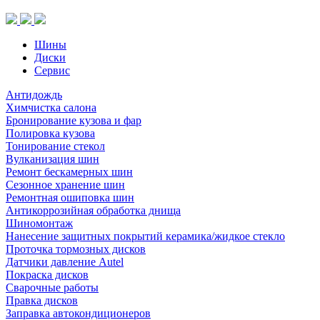
(шип.)
Шины
Диски
Сервис
Антидождь
Химчистка салона
Бронирование кузова и фар
Полировка кузова
Тонирование стекол
Вулканизация шин
Ремонт бескамерных шин
Сезонное хранение шин
Ремонтная ошиповка шин
Антикоррозийная обработка днища
Шиномонтаж
Нанесение защитных покрытий керамика/жидкое стекло
Проточка тормозных дисков
Датчики давление Autel
Покраска дисков
Сварочные работы
Правка дисков
Заправка автокондиционеров