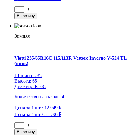
Количество
-
+
товара
В корзину
Viatti
225/60R16
98T
Brina
Зимняя
Nordico
V-
522
TL
Viatti 235/65R16C 115/113R Vettore Inverno V-524 TL
(шип.)
(шип.)
Ширина: 235
Высота: 65
Диаметр: R16C
Количество на складе: 4
Цена за 1 шт / 12 949 ₽
Цена за 4 шт / 51 796 ₽
Количество
-
+
товара
В корзину