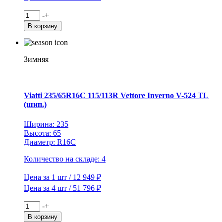
Количество
-
+
товара
В корзину
Viatti
215/55R17
94T
Brina
Зимняя
Nordico
V-
522
TL
Viatti 235/65R16C 115/113R Vettore Inverno V-524 TL
(шип.)
(шип.)
Ширина: 235
Высота: 65
Диаметр: R16C
Количество на складе: 4
Цена за 1 шт / 12 949 ₽
Цена за 4 шт / 51 796 ₽
Количество
-
+
товара
В корзину