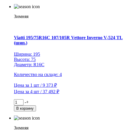
Viatti
235/65R16C
115/113R
Vettore
Зимняя
Inverno
V-
524
TL
Viatti 195/75R16C 107/105R Vettore Inverno V-524 TL
(шип.)
(шип.)
Ширина: 195
Высота: 75
Диаметр: R16C
Количество на складе: 4
Цена за 1 шт / 9 373 ₽
Цена за 4 шт / 37 492 ₽
Количество
-
+
товара
В корзину
Viatti
195/75R16C
107/105R
Vettore
Зимняя