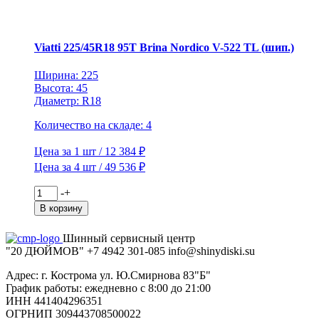
Inverno
V-
524
TL
Viatti 225/45R18 95T Brina Nordico V-522 TL (шип.)
(шип.)
Ширина: 225
Высота: 45
Диаметр: R18
Количество на складе: 4
Цена за 1 шт / 12 384 ₽
Цена за 4 шт / 49 536 ₽
Количество
-
+
товара
В корзину
Viatti
225/45R18
Шинный сервисный центр
95T
"20 ДЮЙМОВ"
+7 4942
301-085
info@shiny
diski
.su
Brina
Nordico
Адрес: г. Кострома ул. Ю.Смирнова 83"Б"
V-
График работы: ежедневно с 8:00 до 21:00
522
ИНН 441404296351
TL
ОГРНИП 309443708500022