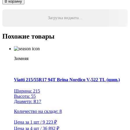
В корзину
Pirelli
Formula
195/65R15
Загрузка виджета...
91T
Ice
TL
Похожие товары
(110
шип.)
Зимняя
Viatti 215/55R17 94T Brina Nordico V-522 TL (шип.)
Ширина: 215
Высота: 55
Диаметр: R17
Количество на складе: 8
Цена за 1 шт / 9 223 ₽
Цена за 4 шт / 36 892 ₽