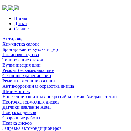
(шип.)
Шины
Диски
Сервис
Антидождь
Химчистка салона
Бронирование кузова и фар
Полировка кузова
Тонирование стекол
Вулканизация шин
Ремонт бескамерных шин
Сезонное хранение шин
Ремонтная ошиповка шин
Антикоррозийная обработка днища
Шиномонтаж
Нанесение защитных покрытий керамика/жидкое стекло
Проточка тормозных дисков
Датчики давление Autel
Покраска дисков
Сварочные работы
Правка дисков
Заправка автокондиционеров