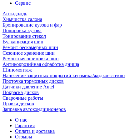
Сервис
Антидождь
Химчистка салона
Бронирование кузова и фар
Полировка кузова
Тонирование стекол
Вулканизация шин
Ремонт бескамерных шин
Сезонное хранение шин
Ремонтная ошиповка шин
Антикоррозийная обработка днища
Шиномонтаж
Нанесение защитных покрытий керамика/жидкое стекло
Проточка тормозных дисков
Датчики давление Autel
Покраска дисков
Сварочные работы
Правка дисков
Заправка автокондиционеров
О нас
Гарантия
Оплата и доставка
Отзывы