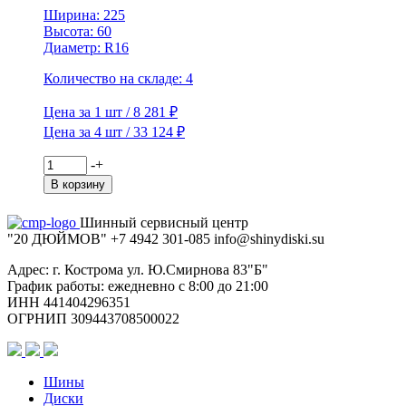
Ширина: 225
Высота: 60
Диаметр: R16
Количество на складе: 4
Цена за 1 шт / 8 281 ₽
Цена за 4 шт / 33 124 ₽
Количество
-
+
товара
В корзину
Viatti
225/60R16
Шинный сервисный центр
98T
"20 ДЮЙМОВ"
+7 4942
301-085
info@shiny
diski
.su
Brina
Nordico
Адрес: г. Кострома ул. Ю.Смирнова 83"Б"
V-
График работы: ежедневно с 8:00 до 21:00
522
ИНН 441404296351
TL
ОГРНИП 309443708500022
(шип.)
Шины
Диски