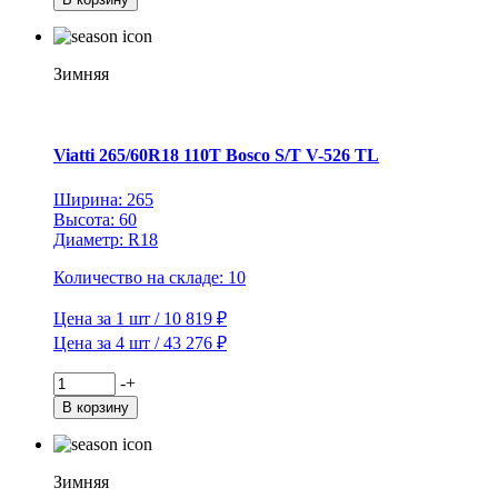
Viatti
195/70R15C
104/102R
Vettore
Зимняя
Inverno
V-
524
TL
Viatti 265/60R18 110T Bosco S/T V-526 TL
(шип.)
Ширина: 265
Высота: 60
Диаметр: R18
Количество на складе: 10
Цена за 1 шт / 10 819 ₽
Цена за 4 шт / 43 276 ₽
Количество
-
+
товара
В корзину
Viatti
265/60R18
110T
Bosco
Зимняя