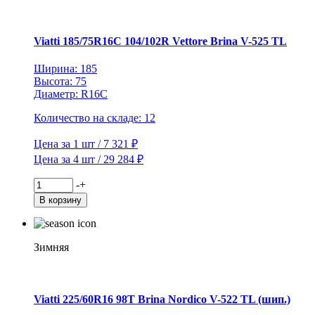
S/T
V-
526
TL
Viatti 185/75R16C 104/102R Vettore Brina V-525 TL
Ширина: 185
Высота: 75
Диаметр: R16C
Количество на складе: 12
Цена за 1 шт / 7 321 ₽
Цена за 4 шт / 29 284 ₽
Количество
-
+
товара
В корзину
Viatti
185/75R16C
104/102R
Vettore
Зимняя
Brina
V-
525
TL
Viatti 225/60R16 98T Brina Nordico V-522 TL (шип.)