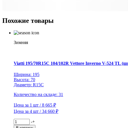
XL
Ice
Zero
Похожие товары
FR
TL
Зимняя
Viatti 195/70R15C 104/102R Vettore Inverno V-524 TL (ш
Ширина: 195
Высота: 70
Диаметр: R15C
Количество на складе: 31
Цена за 1 шт / 8 665 ₽
Цена за 4 шт / 34 660 ₽
Количество
-
+
товара
В корзину