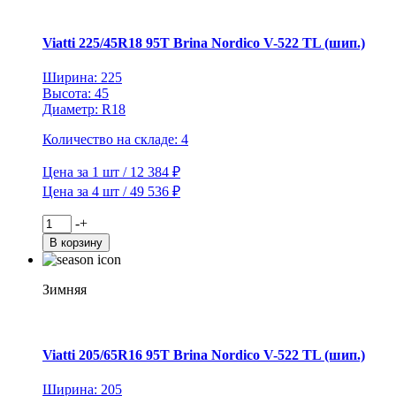
Brina
V-
525
Viatti 225/45R18 95T Brina Nordico V-522 TL (шип.)
TL
Ширина: 225
Высота: 45
Диаметр: R18
Количество на складе: 4
Цена за 1 шт / 12 384 ₽
Цена за 4 шт / 49 536 ₽
Количество
-
+
товара
В корзину
Viatti
225/45R18
95T
Зимняя
Brina
Nordico
V-
522
Viatti 205/65R16 95T Brina Nordico V-522 TL (шип.)
TL
(шип.)
Ширина: 205