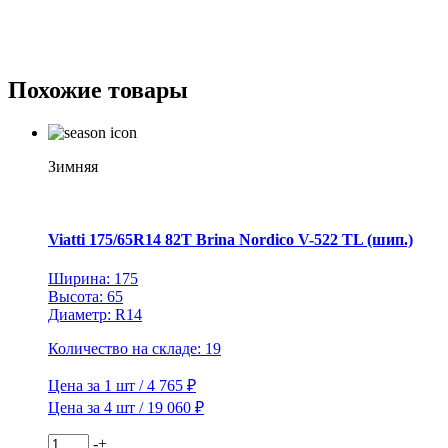
215/60R17
100T
XL
Ice
Похожие товары
Zero
FR
TL
Зимняя
Viatti 175/65R14 82T Brina Nordico V-522 TL (шип.)
Ширина: 175
Высота: 65
Диаметр: R14
Количество на складе: 19
Цена за 1 шт / 4 765 ₽
Цена за 4 шт / 19 060 ₽
Количество
-
+