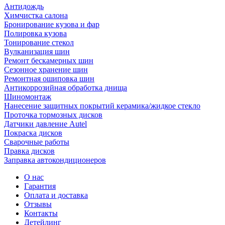
Антидождь
Химчистка салона
Бронирование кузова и фар
Полировка кузова
Тонирование стекол
Вулканизация шин
Ремонт бескамерных шин
Сезонное хранение шин
Ремонтная ошиповка шин
Антикоррозийная обработка днища
Шиномонтаж
Нанесение защитных покрытий керамика/жидкое стекло
Проточка тормозных дисков
Датчики давление Autel
Покраска дисков
Сварочные работы
Правка дисков
Заправка автокондиционеров
О нас
Гарантия
Оплата и доставка
Отзывы
Контакты
Детейлинг