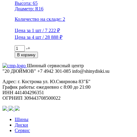
Высота: 65
Диаметр: R16
Количество на складе: 2
Цена за 1 шт / 7 222 ₽
Цена за 4 шт / 28 888 ₽
Количество
-
+
товара
В корзину
Viatti
205/65R16
Шинный сервисный центр
95T
"20 ДЮЙМОВ"
+7 4942
301-085
info@shiny
diski
.su
Brina
Nordico
Адрес: г. Кострома ул. Ю.Смирнова 83"Б"
V-
График работы: ежедневно с 8:00 до 21:00
522
ИНН 441404296351
TL
ОГРНИП 309443708500022
(шип.)
Шины
Диски
Сервис