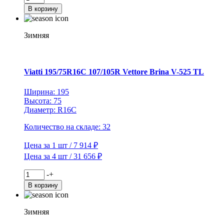
товара
В корзину
Viatti
175/65R14
82T
Зимняя
Brina
Nordico
V-
522
Viatti 195/75R16C 107/105R Vettore Brina V-525 TL
TL
(шип.)
Ширина: 195
Высота: 75
Диаметр: R16C
Количество на складе: 32
Цена за 1 шт / 7 914 ₽
Цена за 4 шт / 31 656 ₽
Количество
-
+
товара
В корзину
Viatti
195/75R16C
107/105R
Зимняя
Vettore