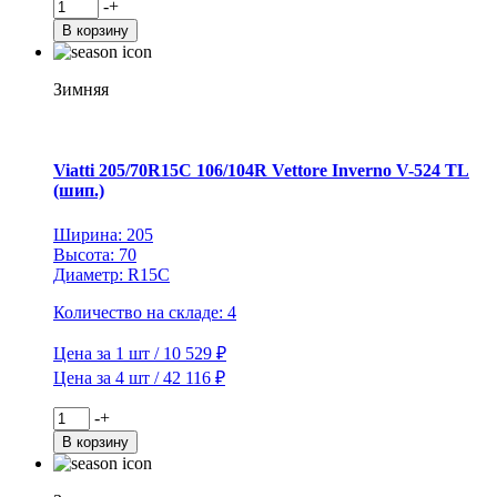
Количество
-
+
товара
В корзину
Viatti
195/75R16C
107/105R
Зимняя
Vettore
Brina
V-
525
Viatti 205/70R15C 106/104R Vettore Inverno V-524 TL
TL
(шип.)
Ширина: 205
Высота: 70
Диаметр: R15C
Количество на складе: 4
Цена за 1 шт / 10 529 ₽
Цена за 4 шт / 42 116 ₽
Количество
-
+
товара
В корзину
Viatti
205/70R15C
106/104R