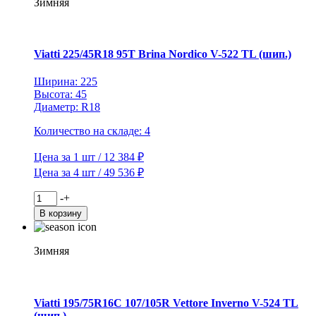
Зимняя
Vettore
Inverno
V-
524
Viatti 225/45R18 95T Brina Nordico V-522 TL (шип.)
TL
(шип.)
Ширина: 225
Высота: 45
Диаметр: R18
Количество на складе: 4
Цена за 1 шт / 12 384 ₽
Цена за 4 шт / 49 536 ₽
Количество
-
+
товара
В корзину
Viatti
225/45R18
95T
Зимняя
Brina
Nordico
V-
522
Viatti 195/75R16C 107/105R Vettore Inverno V-524 TL
TL
(шип.)