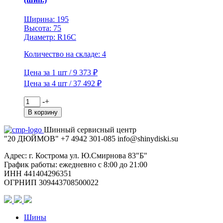
(шип.)
Ширина: 195
Высота: 75
Диаметр: R16C
Количество на складе: 4
Цена за 1 шт / 9 373 ₽
Цена за 4 шт / 37 492 ₽
Количество
-
+
товара
В корзину
Viatti
195/75R16C
Шинный сервисный центр
107/105R
"20 ДЮЙМОВ"
+7 4942
301-085
info@shiny
diski
.su
Vettore
Inverno
Адрес: г. Кострома ул. Ю.Смирнова 83"Б"
V-
График работы: ежедневно с 8:00 до 21:00
524
ИНН 441404296351
TL
ОГРНИП 309443708500022
(шип.)
Шины