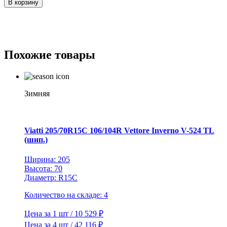
В корзину
Michelin
265/35ZR19
98(Y)
XL
Pilot
Похожие товары
Super
Sport
*
TL
Зимняя
Viatti 205/70R15C 106/104R Vettore Inverno V-524 TL
(шип.)
Ширина: 205
Высота: 70
Диаметр: R15C
Количество на складе: 4
Цена за 1 шт / 10 529 ₽
Цена за 4 шт / 42 116 ₽