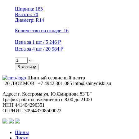
TL
(шип.)
Ширина: 185
Высота: 70
Диаметр: R14
Количество на складе: 16
Цена за 1 шт / 5 246 ₽
Цена за 4 шт / 20 984 ₽
Количество
-
+
товара
В корзину
Viatti
185/70R14
Шинный сервисный центр
88T
"20 ДЮЙМОВ"
+7 4942
301-085
info@shiny
diski
.su
Brina
Nordico
Адрес: г. Кострома ул. Ю.Смирнова 83"Б"
V-
График работы: ежедневно с 8:00 до 21:00
522
ИНН 441404296351
TL
ОГРНИП 309443708500022
(шип.)
Шины
Диски