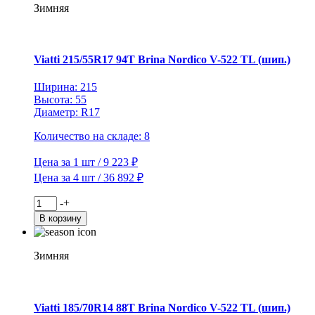
82T
Зимняя
Brina
Nordico
V-
522
Viatti 215/55R17 94T Brina Nordico V-522 TL (шип.)
TL
(шип.)
Ширина: 215
Высота: 55
Диаметр: R17
Количество на складе: 8
Цена за 1 шт / 9 223 ₽
Цена за 4 шт / 36 892 ₽
Количество
-
+
товара
В корзину
Viatti
215/55R17
94T
Зимняя
Brina
Nordico
V-
522
Viatti 185/70R14 88T Brina Nordico V-522 TL (шип.)