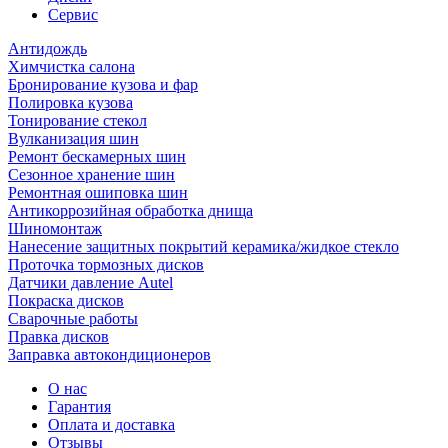
Сервис
Антидождь
Химчистка салона
Бронирование кузова и фар
Полировка кузова
Тонирование стекол
Вулканизация шин
Ремонт бескамерных шин
Сезонное хранение шин
Ремонтная ошиповка шин
Антикоррозийная обработка днища
Шиномонтаж
Нанесение защитных покрытий керамика/жидкое стекло
Проточка тормозных дисков
Датчики давление Autel
Покраска дисков
Сварочные работы
Правка дисков
Заправка автокондиционеров
О нас
Гарантия
Оплата и доставка
Отзывы