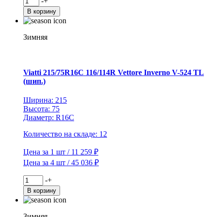
-
+
товара
В корзину
Viatti
235/65R16C
115/113R
Зимняя
Vettore
Inverno
V-
524
Viatti 215/75R16C 116/114R Vettore Inverno V-524 TL
TL
(шип.)
(шип.)
Ширина: 215
Высота: 75
Диаметр: R16C
Количество на складе: 12
Цена за 1 шт / 11 259 ₽
Цена за 4 шт / 45 036 ₽
Количество
-
+
товара
В корзину
Viatti
215/75R16C
116/114R
Зимняя