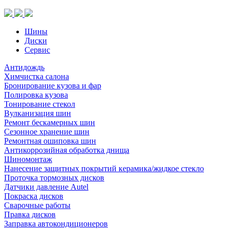
(шип.)
Шины
Диски
Сервис
Антидождь
Химчистка салона
Бронирование кузова и фар
Полировка кузова
Тонирование стекол
Вулканизация шин
Ремонт бескамерных шин
Сезонное хранение шин
Ремонтная ошиповка шин
Антикоррозийная обработка днища
Шиномонтаж
Нанесение защитных покрытий керамика/жидкое стекло
Проточка тормозных дисков
Датчики давление Autel
Покраска дисков
Сварочные работы
Правка дисков
Заправка автокондиционеров