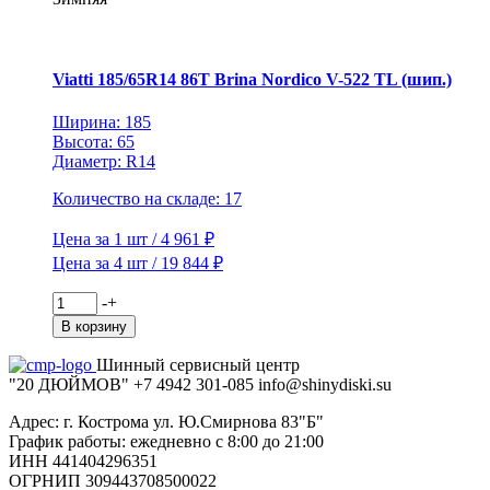
Vettore
Inverno
V-
524
Viatti 185/65R14 86T Brina Nordico V-522 TL (шип.)
TL
(шип.)
Ширина: 185
Высота: 65
Диаметр: R14
Количество на складе: 17
Цена за 1 шт / 4 961 ₽
Цена за 4 шт / 19 844 ₽
Количество
-
+
товара
В корзину
Viatti
185/65R14
Шинный сервисный центр
86T
"20 ДЮЙМОВ"
+7 4942
301-085
info@shiny
diski
.su
Brina
Nordico
Адрес: г. Кострома ул. Ю.Смирнова 83"Б"
V-
График работы: ежедневно с 8:00 до 21:00
522
ИНН 441404296351
TL
ОГРНИП 309443708500022