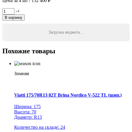
Цена за 4 шт / 132 400 ₽
Количество
-
+
товара
В корзину
Michelin
255/55ZR19
111(Y)
Загрузка виджета...
XL
Latitude
Sport
Похожие товары
3
N0
GRNX
TL
Зимняя
Viatti 175/70R13 82T Brina Nordico V-522 TL (шип.)
Ширина: 175
Высота: 70
Диаметр: R13
Количество на складе: 24