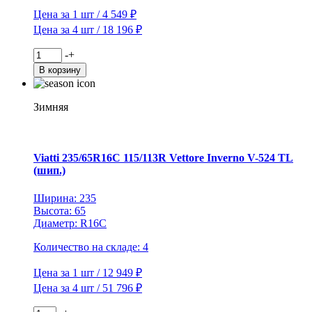
Цена за 1 шт / 4 549 ₽
Цена за 4 шт / 18 196 ₽
Количество
-
+
товара
В корзину
Viatti
175/70R13
82T
Зимняя
Brina
Nordico
V-
522
Viatti 235/65R16C 115/113R Vettore Inverno V-524 TL
TL
(шип.)
(шип.)
Ширина: 235
Высота: 65
Диаметр: R16C
Количество на складе: 4
Цена за 1 шт / 12 949 ₽
Цена за 4 шт / 51 796 ₽
Количество