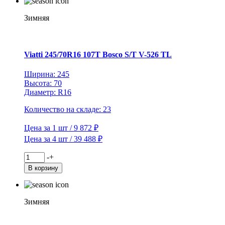
88T
Brina
Зимняя
Nordico
V-
522
TL
Viatti 245/70R16 107T Bosco S/T V-526 TL
(шип.)
Ширина: 245
Высота: 70
Диаметр: R16
Количество на складе: 23
Цена за 1 шт / 9 872 ₽
Цена за 4 шт / 39 488 ₽
Количество
-
+
товара
В корзину
Viatti
245/70R16
107T
Bosco
Зимняя
S/T
V-