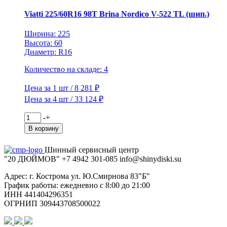
526
TL
Viatti 225/60R16 98T Brina Nordico V-522 TL (шип.)
Ширина: 225
Высота: 60
Диаметр: R16
Количество на складе: 4
Цена за 1 шт / 8 281 ₽
Цена за 4 шт / 33 124 ₽
Количество
-
+
товара
В корзину
Viatti
225/60R16
Шинный сервисный центр
98T
"20 ДЮЙМОВ"
+7 4942
301-085
info@shiny
diski
.su
Brina
Nordico
Адрес: г. Кострома ул. Ю.Смирнова 83"Б"
V-
График работы: ежедневно с 8:00 до 21:00
522
ИНН 441404296351
TL
ОГРНИП 309443708500022
(шип.)