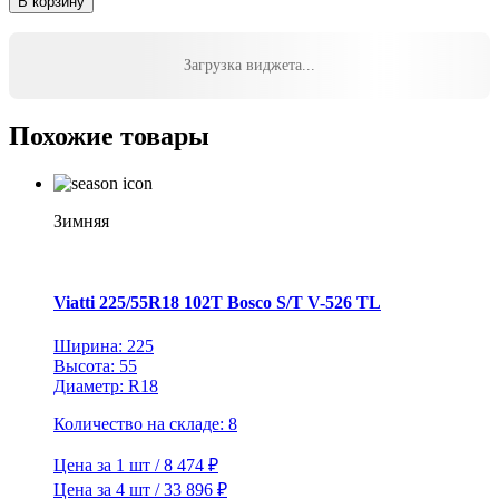
В корзину
Michelin
255/45R19
104W
Загрузка виджета...
XL
Pilot
Sport
Похожие товары
EV
Acoustic
TL
Зимняя
Viatti 225/55R18 102T Bosco S/T V-526 TL
Ширина: 225
Высота: 55
Диаметр: R18
Количество на складе: 8
Цена за 1 шт / 8 474 ₽
Цена за 4 шт / 33 896 ₽