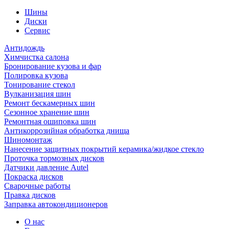
Шины
Диски
Сервис
Антидождь
Химчистка салона
Бронирование кузова и фар
Полировка кузова
Тонирование стекол
Вулканизация шин
Ремонт бескамерных шин
Сезонное хранение шин
Ремонтная ошиповка шин
Антикоррозийная обработка днища
Шиномонтаж
Нанесение защитных покрытий керамика/жидкое стекло
Проточка тормозных дисков
Датчики давление Autel
Покраска дисков
Сварочные работы
Правка дисков
Заправка автокондиционеров
О нас