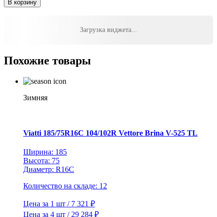
В корзину
Michelin
255/40ZR19
100(Y)
Загрузка виджета...
XL
Pilot
Sport
Похожие товары
5
TL
RG
Зимняя
Viatti 185/75R16C 104/102R Vettore Brina V-525 TL
Ширина: 185
Высота: 75
Диаметр: R16C
Количество на складе: 12
Цена за 1 шт / 7 321 ₽
Цена за 4 шт / 29 284 ₽