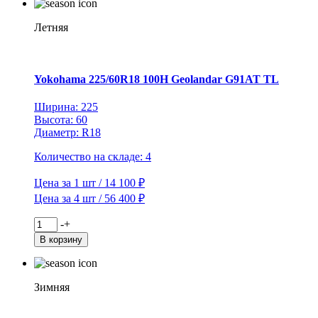
185/55R15
82T
Brina
Летняя
Nordico
V-
522
TL
Yokohama 225/60R18 100H Geolandar G91AT TL
(шип.)
Ширина: 225
Высота: 60
Диаметр: R18
Количество на складе: 4
Цена за 1 шт / 14 100 ₽
Цена за 4 шт / 56 400 ₽
Количество
-
+
товара
В корзину
Yokohama
225/60R18
100H
Geolandar
Зимняя
G91AT
TL