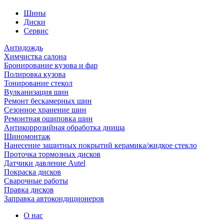
Шины
Диски
Сервис
Антидождь
Химчистка салона
Бронирование кузова и фар
Полировка кузова
Тонирование стекол
Вулканизация шин
Ремонт бескамерных шин
Сезонное хранение шин
Ремонтная ошиповка шин
Антикоррозийная обработка днища
Шиномонтаж
Нанесение защитных покрытий керамика/жидкое стекло
Проточка тормозных дисков
Датчики давление Autel
Покраска дисков
Сварочные работы
Правка дисков
Заправка автокондиционеров
О нас