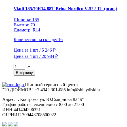
Viatti 185/70R14 88T Brina Nordico V-522 TL (шип.)
Ширина: 185
Высота: 70
Диаметр: R14
Количество на складе: 16
Цена за 1 шт / 5 246 ₽
Цена за 4 шт / 20 984 ₽
Количество
-
+
товара
В корзину
Viatti
185/70R14
Шинный сервисный центр
88T
"20 ДЮЙМОВ"
+7 4942
301-085
info@shiny
diski
.su
Brina
Nordico
Адрес: г. Кострома ул. Ю.Смирнова 83"Б"
V-
График работы: ежедневно с 8:00 до 21:00
522
ИНН 441404296351
TL
ОГРНИП 309443708500022
(шип.)