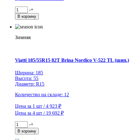
Количество
-
+
товара
В корзину
Viatti
185/75R16C
104/102R
Vettore
Зимняя
Brina
V-
525
TL
Viatti 185/55R15 82T Brina Nordico V-522 TL (шип.)
Ширина: 185
Высота: 55
Диаметр: R15
Количество на складе: 12
Цена за 1 шт / 4 923 ₽
Цена за 4 шт / 19 692 ₽
Количество
-
+
товара
В корзину
Viatti