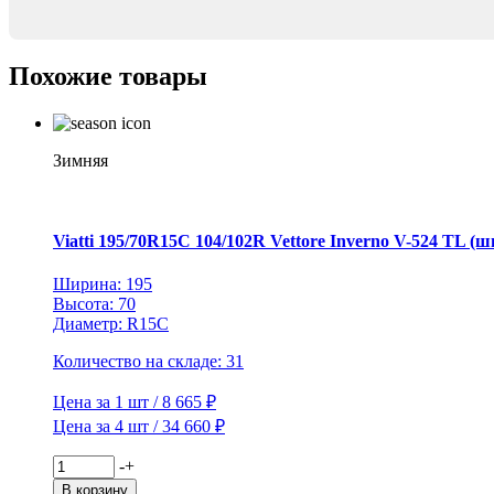
XL
Pilot
Sport
Похожие товары
4
S
TL
ZP
Зимняя
Viatti 195/70R15C 104/102R Vettore Inverno V-524 TL (ш
Ширина: 195
Высота: 70
Диаметр: R15C
Количество на складе: 31
Цена за 1 шт / 8 665 ₽
Цена за 4 шт / 34 660 ₽
Количество
-
+
товара
В корзину