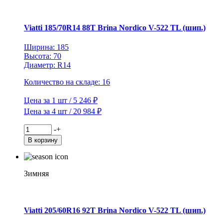
V-
522
TL
Viatti 185/70R14 88T Brina Nordico V-522 TL (шип.)
(шип.)
Ширина: 185
Высота: 70
Диаметр: R14
Количество на складе: 16
Цена за 1 шт / 5 246 ₽
Цена за 4 шт / 20 984 ₽
Количество
-
+
товара
В корзину
Viatti
185/70R14
88T
Brina
Зимняя
Nordico
V-
522
TL
Viatti 205/60R16 92T Brina Nordico V-522 TL (шип.)
(шип.)