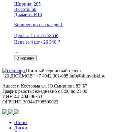
Ширина: 205
Высота: 60
Диаметр: R16
Количество на складе: 1
Цена за 1 шт / 6 585 ₽
Цена за 4 шт / 26 340 ₽
Количество
-
+
товара
В корзину
Viatti
205/60R16
Шинный сервисный центр
92T
"20 ДЮЙМОВ"
+7 4942
301-085
info@shiny
diski
.su
Brina
Nordico
Адрес: г. Кострома ул. Ю.Смирнова 83"Б"
V-
График работы: ежедневно с 8:00 до 21:00
522
ИНН 441404296351
TL
ОГРНИП 309443708500022
(шип.)
Шины
Диски