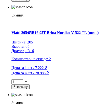
Viatti
195/70R15C
104/102R
Vettore
Зимняя
Inverno
V-
524
TL
Viatti 205/65R16 95T Brina Nordico V-522 TL (шип.)
(шип.)
Ширина: 205
Высота: 65
Диаметр: R16
Количество на складе: 2
Цена за 1 шт / 7 222 ₽
Цена за 4 шт / 28 888 ₽
Количество
-
+
товара
В корзину
Viatti
205/65R16
95T
Brina
Зимняя
Nordico