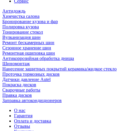
Сервис
Антидождь
Химчистка салона
Бронирование кузова и фар
Полировка кузова
Тонирование стекол
Вулканизация шин
Ремонт бескамерных шин
Сезонное хранение шин
Ремонтная ошиповка шин
Антикоррозийная обработка днища
Шиномонтаж
Нанесение защитных покрытий керамика/жидкое стекло
Проточка тормозных дисков
Датчики давление Autel
Покраска дисков
Сварочные работы
Правка дисков
Заправка автокондиционеров
О нас
Гарантия
Оплата и доставка
Отзывы