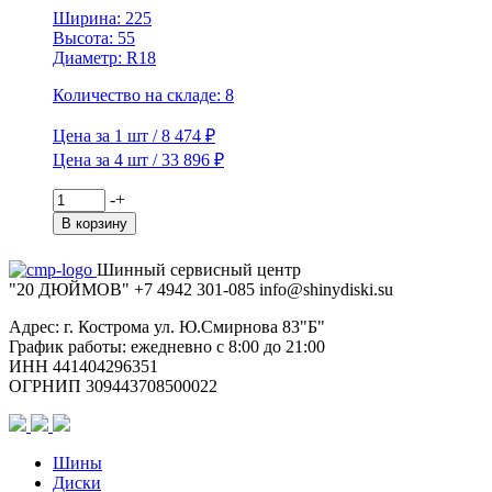
Ширина: 225
Высота: 55
Диаметр: R18
Количество на складе: 8
Цена за 1 шт / 8 474 ₽
Цена за 4 шт / 33 896 ₽
Количество
-
+
товара
В корзину
Viatti
225/55R18
Шинный сервисный центр
102T
"20 ДЮЙМОВ"
+7 4942
301-085
info@shiny
diski
.su
Bosco
S/T
Адрес: г. Кострома ул. Ю.Смирнова 83"Б"
V-
График работы: ежедневно с 8:00 до 21:00
526
ИНН 441404296351
TL
ОГРНИП 309443708500022
Шины
Диски