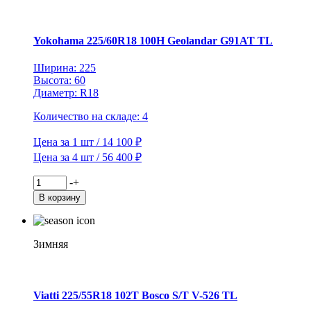
Inverno
V-
524
TL
Yokohama 225/60R18 100H Geolandar G91AT TL
(шип.)
Ширина: 225
Высота: 60
Диаметр: R18
Количество на складе: 4
Цена за 1 шт / 14 100 ₽
Цена за 4 шт / 56 400 ₽
Количество
-
+
товара
В корзину
Yokohama
225/60R18
100H
Geolandar
Зимняя
G91AT
TL
Viatti 225/55R18 102T Bosco S/T V-526 TL