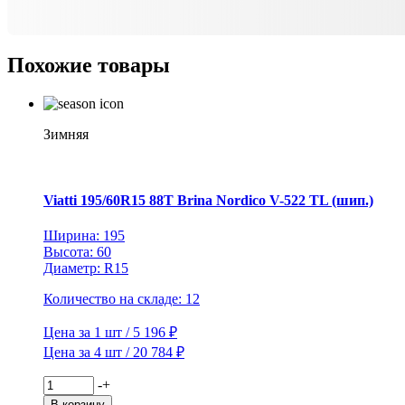
Primacy
3
*
Похожие товары
S1
GRNX
TL
ZP
Зимняя
Viatti 195/60R15 88T Brina Nordico V-522 TL (шип.)
Ширина: 195
Высота: 60
Диаметр: R15
Количество на складе: 12
Цена за 1 шт / 5 196 ₽
Цена за 4 шт / 20 784 ₽
Количество
-
+
товара
В корзину