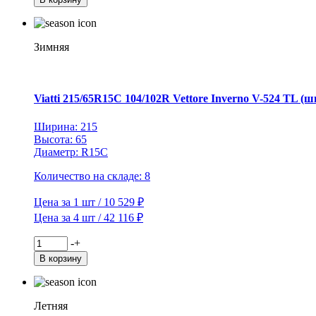
Viatti
195/60R15
88T
Brina
Зимняя
Nordico
V-
522
TL
Viatti 215/65R15C 104/102R Vettore Inverno V-524 TL (ш
(шип.)
Ширина: 215
Высота: 65
Диаметр: R15C
Количество на складе: 8
Цена за 1 шт / 10 529 ₽
Цена за 4 шт / 42 116 ₽
Количество
-
+
товара
В корзину
Viatti
215/65R15C
104/102R
Vettore
Летняя