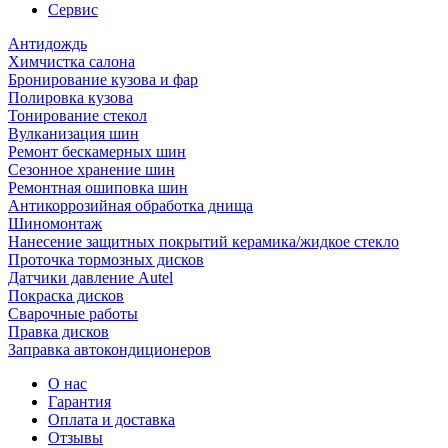
Сервис
Антидождь
Химчистка салона
Бронирование кузова и фар
Полировка кузова
Тонирование стекол
Вулканизация шин
Ремонт бескамерных шин
Сезонное хранение шин
Ремонтная ошиповка шин
Антикоррозийная обработка днища
Шиномонтаж
Нанесение защитных покрытий керамика/жидкое стекло
Проточка тормозных дисков
Датчики давление Autel
Покраска дисков
Сварочные работы
Правка дисков
Заправка автокондиционеров
О нас
Гарантия
Оплата и доставка
Отзывы