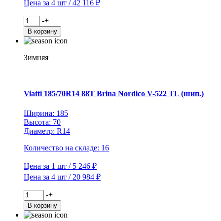
Цена за 4 шт / 42 116 ₽
Количество
-
+
товара
В корзину
Viatti
205/70R15C
106/104R
Зимняя
Vettore
Inverno
V-
524
Viatti 185/70R14 88T Brina Nordico V-522 TL (шип.)
TL
(шип.)
Ширина: 185
Высота: 70
Диаметр: R14
Количество на складе: 16
Цена за 1 шт / 5 246 ₽
Цена за 4 шт / 20 984 ₽
Количество
-
+
товара
В корзину
Viatti
185/70R14