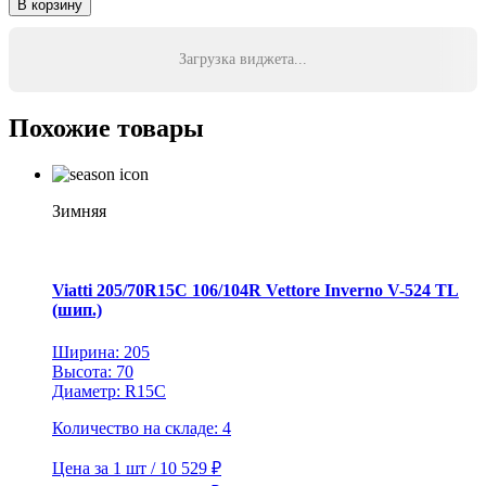
В корзину
Michelin
245/45R18
100Y
Загрузка виджета...
XL
Pilot
Sport
Похожие товары
4
*
TL
ZP
Зимняя
Viatti 205/70R15C 106/104R Vettore Inverno V-524 TL
(шип.)
Ширина: 205
Высота: 70
Диаметр: R15C
Количество на складе: 4
Цена за 1 шт / 10 529 ₽