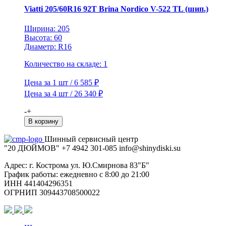
524
Viatti 205/60R16 92T Brina Nordico V-522 TL (шип.)
TL
(шип.)
Ширина: 205
Высота: 60
Диаметр: R16
Количество на складе: 1
Цена за 1 шт / 6 585 ₽
Цена за 4 шт / 26 340 ₽
Количество
-
+
товара
В корзину
Viatti
205/60R16
Шинный сервисный центр
92T
"20 ДЮЙМОВ"
+7 4942
301-085
info@shiny
diski
.su
Brina
Адрес: г. Кострома ул. Ю.Смирнова 83"Б"
Nordico
График работы: ежедневно с 8:00 до 21:00
V-
ИНН 441404296351
522
ОГРНИП 309443708500022
TL
(шип.)