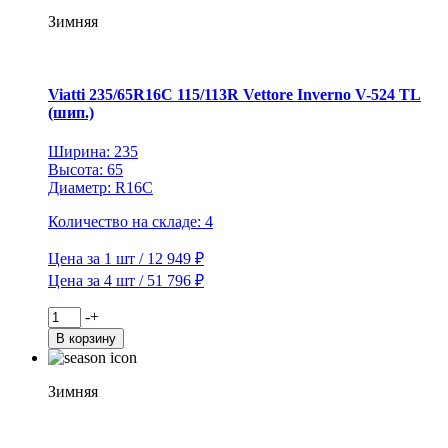
88T
Зимняя
Brina
Nordico
V-
522
Viatti 235/65R16C 115/113R Vettore Inverno V-524 TL
TL
(шип.)
(шип.)
Ширина: 235
Высота: 65
Диаметр: R16C
Количество на складе: 4
Цена за 1 шт / 12 949 ₽
Цена за 4 шт / 51 796 ₽
Количество
-
+
товара
В корзину
Viatti
235/65R16C
115/113R
Зимняя
Vettore
Inverno
V-