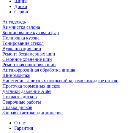
Шины
Диски
Сервис
Антидождь
Химчистка салона
Бронирование кузова и фар
Полировка кузова
Тонирование стекол
Вулканизация шин
Ремонт бескамерных шин
Сезонное хранение шин
Ремонтная ошиповка шин
Антикоррозийная обработка днища
Шиномонтаж
Нанесение защитных покрытий керамика/жидкое стекло
Проточка тормозных дисков
Датчики давление Autel
Покраска дисков
Сварочные работы
Правка дисков
Заправка автокондиционеров
О нас
Гарантия