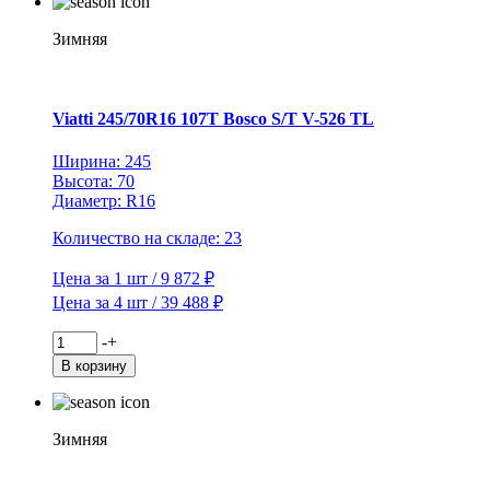
86T
Brina
Зимняя
Nordico
V-
522
TL
Viatti 245/70R16 107T Bosco S/T V-526 TL
(шип.)
Ширина: 245
Высота: 70
Диаметр: R16
Количество на складе: 23
Цена за 1 шт / 9 872 ₽
Цена за 4 шт / 39 488 ₽
Количество
-
+
товара
В корзину
Viatti
245/70R16
107T
Bosco
Зимняя
S/T
V-