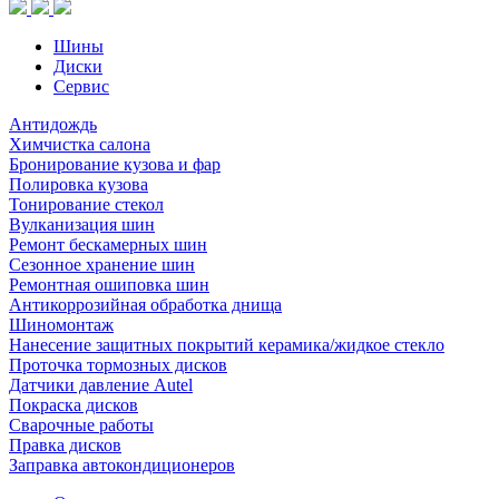
Шины
Диски
Сервис
Антидождь
Химчистка салона
Бронирование кузова и фар
Полировка кузова
Тонирование стекол
Вулканизация шин
Ремонт бескамерных шин
Сезонное хранение шин
Ремонтная ошиповка шин
Антикоррозийная обработка днища
Шиномонтаж
Нанесение защитных покрытий керамика/жидкое стекло
Проточка тормозных дисков
Датчики давление Autel
Покраска дисков
Сварочные работы
Правка дисков
Заправка автокондиционеров