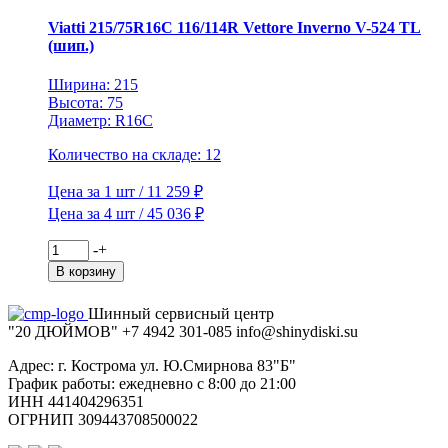
526
TL
Viatti 215/75R16C 116/114R Vettore Inverno V-524 TL
(шип.)
Ширина: 215
Высота: 75
Диаметр: R16C
Количество на складе: 12
Цена за 1 шт / 11 259 ₽
Цена за 4 шт / 45 036 ₽
Количество
-
+
товара
В корзину
Viatti
215/75R16C
Шинный сервисный центр
116/114R
"20 ДЮЙМОВ"
+7 4942
301-085
info@shiny
diski
.su
Vettore
Inverno
Адрес: г. Кострома ул. Ю.Смирнова 83"Б"
V-
График работы: ежедневно с 8:00 до 21:00
524
ИНН 441404296351
TL
ОГРНИП 309443708500022
(шип.)