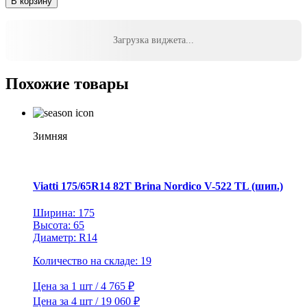
В корзину
Marshal
205/75R16C
110/108R
Загрузка виджета...
PorTran
KC53
TL
Похожие товары
8PR
Зимняя
Viatti 175/65R14 82T Brina Nordico V-522 TL (шип.)
Ширина: 175
Высота: 65
Диаметр: R14
Количество на складе: 19
Цена за 1 шт / 4 765 ₽
Цена за 4 шт / 19 060 ₽