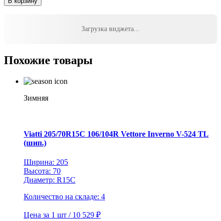
В корзину
LingLong
Leao
225/45R18
Загрузка виджета...
95W
XL
Nova-
Похожие товары
Force
TL
Зимняя
Viatti 205/70R15C 106/104R Vettore Inverno V-524 TL
(шип.)
Ширина: 205
Высота: 70
Диаметр: R15C
Количество на складе: 4
Цена за 1 шт / 10 529 ₽