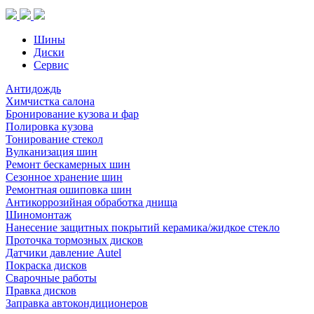
Шины
Диски
Сервис
Антидождь
Химчистка салона
Бронирование кузова и фар
Полировка кузова
Тонирование стекол
Вулканизация шин
Ремонт бескамерных шин
Сезонное хранение шин
Ремонтная ошиповка шин
Антикоррозийная обработка днища
Шиномонтаж
Нанесение защитных покрытий керамика/жидкое стекло
Проточка тормозных дисков
Датчики давление Autel
Покраска дисков
Сварочные работы
Правка дисков
Заправка автокондиционеров