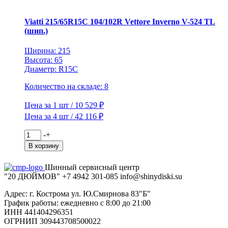
V-
522
Viatti 215/65R15C 104/102R Vettore Inverno V-524 TL
TL
(шип.)
(шип.)
Ширина: 215
Высота: 65
Диаметр: R15C
Количество на складе: 8
Цена за 1 шт / 10 529 ₽
Цена за 4 шт / 42 116 ₽
Количество
-
+
товара
В корзину
Viatti
215/65R15C
Шинный сервисный центр
104/102R
"20 ДЮЙМОВ"
+7 4942
301-085
info@shiny
diski
.su
Vettore
Inverno
Адрес: г. Кострома ул. Ю.Смирнова 83"Б"
V-
График работы: ежедневно с 8:00 до 21:00
524
ИНН 441404296351
TL
ОГРНИП 309443708500022
(шип.)