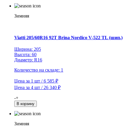
225/60R16
98T
Brina
Зимняя
Nordico
V-
522
TL
Viatti 205/60R16 92T Brina Nordico V-522 TL (шип.)
(шип.)
Ширина: 205
Высота: 60
Диаметр: R16
Количество на складе: 1
Цена за 1 шт / 6 585 ₽
Цена за 4 шт / 26 340 ₽
Количество
-
+
товара
В корзину
Viatti
205/60R16
92T
Зимняя
Brina
Nordico