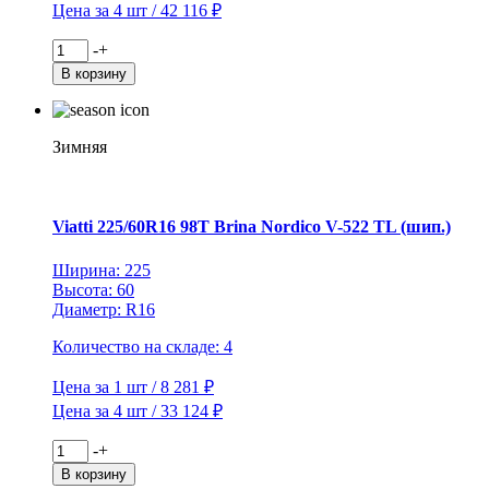
Цена за 4 шт / 42 116 ₽
Количество
-
+
товара
В корзину
Viatti
205/70R15C
106/104R
Vettore
Зимняя
Inverno
V-
524
TL
Viatti 225/60R16 98T Brina Nordico V-522 TL (шип.)
(шип.)
Ширина: 225
Высота: 60
Диаметр: R16
Количество на складе: 4
Цена за 1 шт / 8 281 ₽
Цена за 4 шт / 33 124 ₽
Количество
-
+
товара
В корзину
Viatti