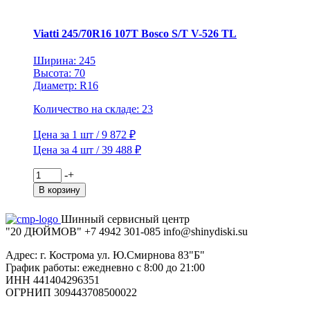
V-
526
TL
Viatti 245/70R16 107T Bosco S/T V-526 TL
Ширина: 245
Высота: 70
Диаметр: R16
Количество на складе: 23
Цена за 1 шт / 9 872 ₽
Цена за 4 шт / 39 488 ₽
Количество
-
+
товара
В корзину
Viatti
245/70R16
Шинный сервисный центр
107T
"20 ДЮЙМОВ"
+7 4942
301-085
info@shiny
diski
.su
Bosco
S/T
Адрес: г. Кострома ул. Ю.Смирнова 83"Б"
V-
График работы: ежедневно с 8:00 до 21:00
526
ИНН 441404296351
TL
ОГРНИП 309443708500022