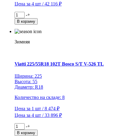
Цена за 4 шт / 42 116 ₽
Количество
-
+
товара
В корзину
Viatti
215/65R15C
104/102R
Vettore
Зимняя
Inverno
V-
524
TL
Viatti 225/55R18 102T Bosco S/T V-526 TL
(шип.)
Ширина: 225
Высота: 55
Диаметр: R18
Количество на складе: 8
Цена за 1 шт / 8 474 ₽
Цена за 4 шт / 33 896 ₽
Количество
-
+
товара
В корзину