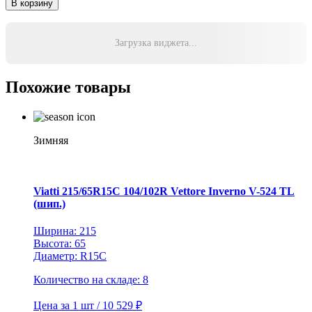
В корзину
Hankook
Laufenn
235/70R16
Загрузка виджета...
106T
X
Fit
Похожие товары
AT
LC01
TL
Зимняя
Viatti 215/65R15C 104/102R Vettore Inverno V-524 TL
(шип.)
Ширина: 215
Высота: 65
Диаметр: R15C
Количество на складе: 8
Цена за 1 шт / 10 529 ₽