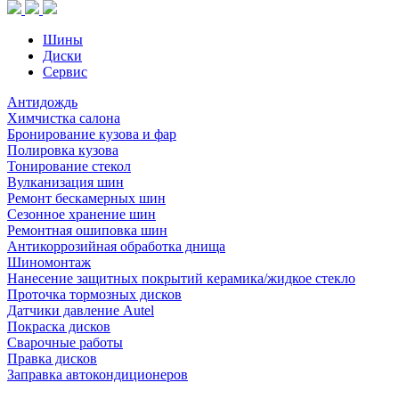
Шины
Диски
Сервис
Антидождь
Химчистка салона
Бронирование кузова и фар
Полировка кузова
Тонирование стекол
Вулканизация шин
Ремонт бескамерных шин
Сезонное хранение шин
Ремонтная ошиповка шин
Антикоррозийная обработка днища
Шиномонтаж
Нанесение защитных покрытий керамика/жидкое стекло
Проточка тормозных дисков
Датчики давление Autel
Покраска дисков
Сварочные работы
Правка дисков
Заправка автокондиционеров