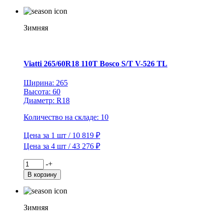
Viatti
225/55R18
102T
Bosco
Зимняя
S/T
V-
526
TL
Viatti 265/60R18 110T Bosco S/T V-526 TL
Ширина: 265
Высота: 60
Диаметр: R18
Количество на складе: 10
Цена за 1 шт / 10 819 ₽
Цена за 4 шт / 43 276 ₽
Количество
-
+
товара
В корзину
Viatti
265/60R18
110T
Bosco
Зимняя
S/T