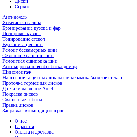
Диски
Сервис
Антидождь
Химчистка салона
Бронирование кузова и фар
Полировка кузова
Тонирование стекол
Вулканизация шин
Ремонт бескамерных шин
Сезонное хранение шин
Ремонтная ошиповка шин
Антикоррозийная обработка днища
Шиномонтаж
Нанесение защитных покрытий керамика/жидкое стекло
Проточка тормозных дисков
Датчики давление Autel
Покраска дисков
Сварочные работы
Правка дисков
Заправка автокондиционеров
О нас
Гарантия
Оплата и доставка