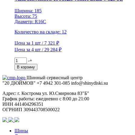
TL
(шип.)
Ширина: 185
Высота: 75
Диаметр: R16C
Количество на складе: 12
Цена за 1 шт / 7 321 ₽
Цена за 4 шт / 29 284 ₽
Количество
-
+
товара
В корзину
Viatti
185/75R16C
Шинный сервисный центр
104/102R
"20 ДЮЙМОВ"
+7 4942
301-085
info@shiny
diski
.su
Vettore
Brina
Адрес: г. Кострома ул. Ю.Смирнова 83"Б"
V-
График работы: ежедневно с 8:00 до 21:00
525
ИНН 441404296351
TL
ОГРНИП 309443708500022
Шины