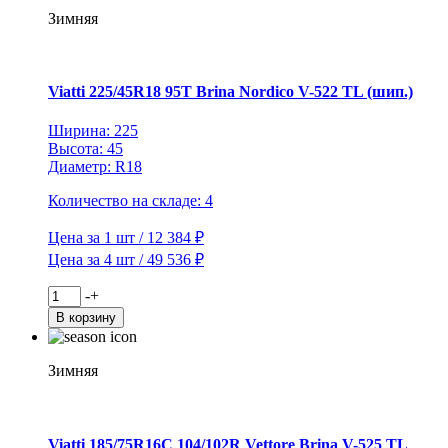
107/105R
Зимняя
Vettore
Inverno
V-
524
Viatti 225/45R18 95T Brina Nordico V-522 TL (шип.)
TL
(шип.)
Ширина: 225
Высота: 45
Диаметр: R18
Количество на складе: 4
Цена за 1 шт / 12 384 ₽
Цена за 4 шт / 49 536 ₽
Количество
-
+
товара
В корзину
Viatti
225/45R18
95T
Зимняя
Brina
Nordico
V-
522
Viatti 185/75R16C 104/102R Vettore Brina V-525 TL