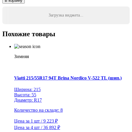
В корзину
Hankook
Laufenn
205/60R16
Загрузка виджета...
92T
i
FIT
Похожие товары
Iz
LW51
TL
Зимняя
Viatti 215/55R17 94T Brina Nordico V-522 TL (шип.)
Ширина: 215
Высота: 55
Диаметр: R17
Количество на складе: 8
Цена за 1 шт / 9 223 ₽
Цена за 4 шт / 36 892 ₽