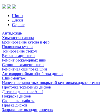
(шип.)
Шины
Диски
Сервис
Антидождь
Химчистка салона
Бронирование кузова и фар
Полировка кузова
Тонирование стекол
Вулканизация шин
Ремонт бескамерных шин
Сезонное хранение шин
Ремонтная ошиповка шин
Антикоррозийная обработка днища
Шиномонтаж
Нанесение защитных покрытий керамика/жидкое стекло
Проточка тормозных дисков
Датчики давление Autel
Покраска дисков
Сварочные работы
Правка дисков
Заправка автокондиционеров