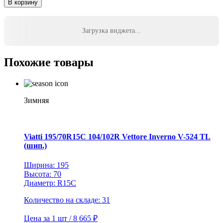
В корзину
Hankook
205/50R17
93W
Загрузка виджета...
XL
Ventus
Prime
Похожие товары
4
K135
TL
Зимняя
Viatti 195/70R15C 104/102R Vettore Inverno V-524 TL
(шип.)
Ширина: 195
Высота: 70
Диаметр: R15C
Количество на складе: 31
Цена за 1 шт / 8 665 ₽