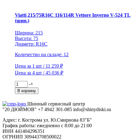
V-
522
TL
Viatti 215/75R16C 116/114R Vettore Inverno V-524 TL
(шип.)
(шип.)
Ширина: 215
Высота: 75
Диаметр: R16C
Количество на складе: 12
Цена за 1 шт / 11 259 ₽
Цена за 4 шт / 45 036 ₽
Количество
-
+
товара
В корзину
Viatti
215/75R16C
Шинный сервисный центр
116/114R
"20 ДЮЙМОВ"
+7 4942
301-085
info@shiny
diski
.su
Vettore
Inverno
Адрес: г. Кострома ул. Ю.Смирнова 83"Б"
V-
График работы: ежедневно с 8:00 до 21:00
524
ИНН 441404296351
TL
ОГРНИП 309443708500022