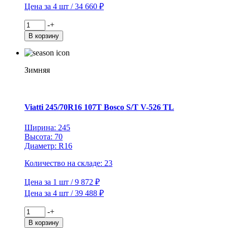
Цена за 4 шт / 34 660 ₽
Количество
-
+
товара
В корзину
Viatti
195/70R15C
104/102R
Vettore
Зимняя
Inverno
V-
524
TL
Viatti 245/70R16 107T Bosco S/T V-526 TL
(шип.)
Ширина: 245
Высота: 70
Диаметр: R16
Количество на складе: 23
Цена за 1 шт / 9 872 ₽
Цена за 4 шт / 39 488 ₽
Количество
-
+
товара
В корзину