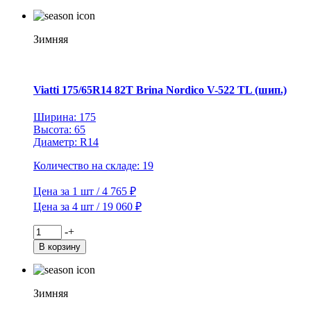
Viatti
245/70R16
107T
Bosco
Зимняя
S/T
V-
526
TL
Viatti 175/65R14 82T Brina Nordico V-522 TL (шип.)
Ширина: 175
Высота: 65
Диаметр: R14
Количество на складе: 19
Цена за 1 шт / 4 765 ₽
Цена за 4 шт / 19 060 ₽
Количество
-
+
товара
В корзину
Viatti
175/65R14
82T
Brina
Зимняя
Nordico