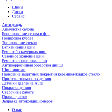
Шины
Диски
Сервис
Антидождь
Химчистка салона
Бронирование кузова и фар
Полировка кузова
Тонирование стекол
Вулканизация шин
Ремонт бескамерных шин
Сезонное хранение шин
Ремонтная ошиповка шин
Антикоррозийная обработка днища
Шиномонтаж
Нанесение защитных покрытий керамика/жидкое стекло
Проточка тормозных дисков
Датчики давление Autel
Покраска дисков
Сварочные работы
Правка дисков
Заправка автокондиционеров
О нас