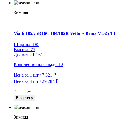
215/75R16C
116/114R
Vettore
Зимняя
Inverno
V-
524
TL
Viatti 185/75R16C 104/102R Vettore Brina V-525 TL
(шип.)
Ширина: 185
Высота: 75
Диаметр: R16C
Количество на складе: 12
Цена за 1 шт / 7 321 ₽
Цена за 4 шт / 29 284 ₽
Количество
-
+
товара
В корзину
Viatti
185/75R16C
104/102R
Vettore
Зимняя
Brina
V-