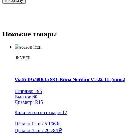
В корзину
Goodride
215/45R18
93W
XL
ZuperEco
Z-
Похожие товары
107
TL
Зимняя
Viatti 195/60R15 88T Brina Nordico V-522 TL (шип.)
Ширина: 195
Высота: 60
Диаметр: R15
Количество на складе: 12
Цена за 1 шт / 5 196 ₽
Цена за 4 шт / 20 784 ₽