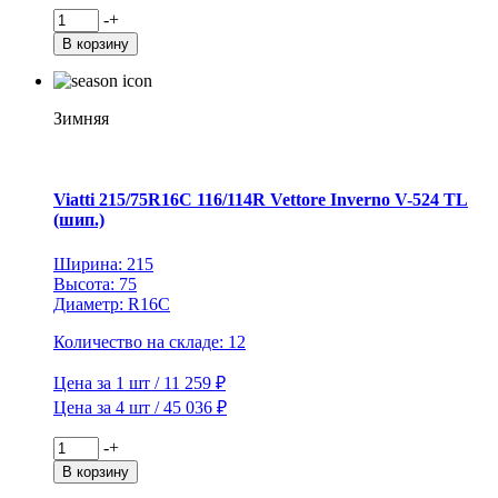
Количество
-
+
товара
В корзину
Viatti
195/60R15
88T
Brina
Зимняя
Nordico
V-
522
TL
Viatti 215/75R16C 116/114R Vettore Inverno V-524 TL
(шип.)
(шип.)
Ширина: 215
Высота: 75
Диаметр: R16C
Количество на складе: 12
Цена за 1 шт / 11 259 ₽
Цена за 4 шт / 45 036 ₽
Количество
-
+
товара
В корзину
Viatti