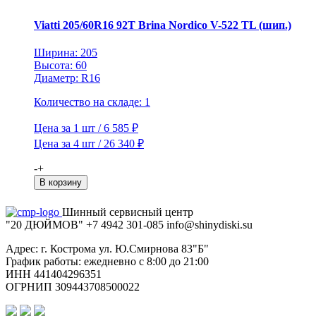
525
TL
Viatti 205/60R16 92T Brina Nordico V-522 TL (шип.)
Ширина: 205
Высота: 60
Диаметр: R16
Количество на складе: 1
Цена за 1 шт / 6 585 ₽
Цена за 4 шт / 26 340 ₽
Количество
-
+
товара
В корзину
Viatti
205/60R16
Шинный сервисный центр
92T
"20 ДЮЙМОВ"
+7 4942
301-085
info@shiny
diski
.su
Brina
Nordico
Адрес: г. Кострома ул. Ю.Смирнова 83"Б"
V-
График работы: ежедневно с 8:00 до 21:00
522
ИНН 441404296351
TL
ОГРНИП 309443708500022
(шип.)