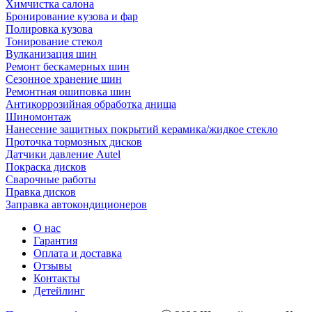
Химчистка салона
Бронирование кузова и фар
Полировка кузова
Тонирование стекол
Вулканизация шин
Ремонт бескамерных шин
Сезонное хранение шин
Ремонтная ошиповка шин
Антикоррозийная обработка днища
Шиномонтаж
Нанесение защитных покрытий керамика/жидкое стекло
Проточка тормозных дисков
Датчики давление Autel
Покраска дисков
Сварочные работы
Правка дисков
Заправка автокондиционеров
О нас
Гарантия
Оплата и доставка
Отзывы
Контакты
Детейлинг