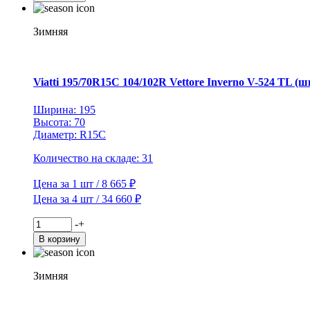
Viatti
195/75R16C
107/105R
Зимняя
Vettore
Brina
V-
525
Viatti 195/70R15C 104/102R Vettore Inverno V-524 TL (ш
TL
Ширина: 195
Высота: 70
Диаметр: R15C
Количество на складе: 31
Цена за 1 шт / 8 665 ₽
Цена за 4 шт / 34 660 ₽
Количество
-
+
товара
В корзину
Viatti
195/70R15C
104/102R
Зимняя
Vettore
Inverno
V-