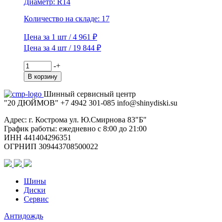
Диаметр: R14
Количество на складе: 17
Цена за 1 шт / 4 961 ₽
Цена за 4 шт / 19 844 ₽
Количество
-
+
товара
В корзину
Viatti
185/65R14
Шинный сервисный центр
86T
"20 ДЮЙМОВ"
+7 4942
301-085
info@shiny
diski
.su
Brina
Nordico
Адрес: г. Кострома ул. Ю.Смирнова 83"Б"
V-
График работы: ежедневно с 8:00 до 21:00
522
ИНН 441404296351
TL
ОГРНИП 309443708500022
(шип.)
Шины
Диски
Сервис
Антидождь