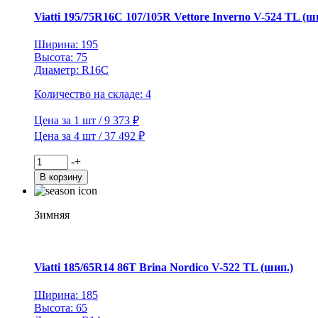
524
Viatti 195/75R16C 107/105R Vettore Inverno V-524 TL (ш
TL
(шип.)
Ширина: 195
Высота: 75
Диаметр: R16C
Количество на складе: 4
Цена за 1 шт / 9 373 ₽
Цена за 4 шт / 37 492 ₽
Количество
-
+
товара
В корзину
Viatti
195/75R16C
107/105R
Зимняя
Vettore
Inverno
V-
524
Viatti 185/65R14 86T Brina Nordico V-522 TL (шип.)
TL
(шип.)
Ширина: 185
Высота: 65