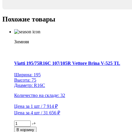
XL
SpikeControl
TL
Похожие товары
(120
шип.)
Зимняя
Viatti 195/75R16C 107/105R Vettore Brina V-525 TL
Ширина: 195
Высота: 75
Диаметр: R16C
Количество на складе: 32
Цена за 1 шт / 7 914 ₽
Цена за 4 шт / 31 656 ₽
Количество
-
+
товара
В корзину