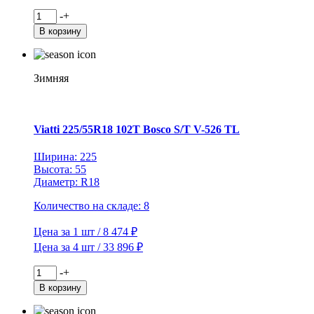
Количество
-
+
товара
В корзину
Viatti
235/65R16C
115/113R
Vettore
Зимняя
Inverno
V-
524
TL
Viatti 225/55R18 102T Bosco S/T V-526 TL
(шип.)
Ширина: 225
Высота: 55
Диаметр: R18
Количество на складе: 8
Цена за 1 шт / 8 474 ₽
Цена за 4 шт / 33 896 ₽
Количество
-
+
товара
В корзину
Viatti
225/55R18