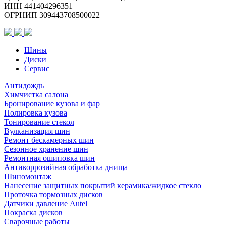
525
ИНН 441404296351
TL
ОГРНИП 309443708500022
Шины
Диски
Сервис
Антидождь
Химчистка салона
Бронирование кузова и фар
Полировка кузова
Тонирование стекол
Вулканизация шин
Ремонт бескамерных шин
Сезонное хранение шин
Ремонтная ошиповка шин
Антикоррозийная обработка днища
Шиномонтаж
Нанесение защитных покрытий керамика/жидкое стекло
Проточка тормозных дисков
Датчики давление Autel
Покраска дисков
Сварочные работы