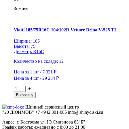
102T
Bosco
Зимняя
S/T
V-
526
TL
Viatti 185/75R16C 104/102R Vettore Brina V-525 TL
Ширина: 185
Высота: 75
Диаметр: R16C
Количество на складе: 12
Цена за 1 шт / 7 321 ₽
Цена за 4 шт / 29 284 ₽
Количество
-
+
товара
В корзину
Viatti
185/75R16C
Шинный сервисный центр
104/102R
"20 ДЮЙМОВ"
+7 4942
301-085
info@shiny
diski
.su
Vettore
Brina
Адрес: г. Кострома ул. Ю.Смирнова 83"Б"
V-
График работы: ежедневно с 8:00 до 21:00