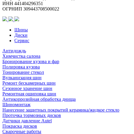
524
ИНН 441404296351
TL
ОГРНИП 309443708500022
(шип.)
Шины
Диски
Сервис
Антидождь
Химчистка салона
Бронирование кузова и фар
Полировка кузова
Тонирование стекол
Вулканизация шин
Ремонт бескамерных шин
Сезонное хранение шин
Ремонтная ошиповка шин
Антикоррозийная обработка днища
Шиномонтаж
Нанесение защитных покрытий керамика/жидкое стекло
Проточка тормозных дисков
Датчики давление Autel
Покраска дисков
Сварочные работы