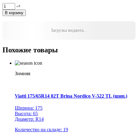
Количество
-
+
товара
В корзину
Gislaved
205/70R15
96T
Загрузка виджета...
SpikeControl
SUV
TL
Похожие товары
(120
шип.)
Зимняя
Viatti 175/65R14 82T Brina Nordico V-522 TL (шип.)
Ширина: 175
Высота: 65
Диаметр: R14
Количество на складе: 19