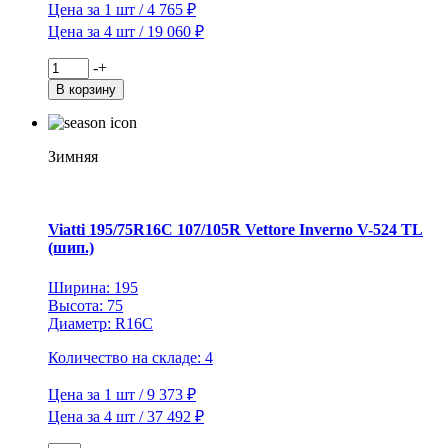
Цена за 1 шт / 4 765 ₽
Цена за 4 шт / 19 060 ₽
Количество
-
+
товара
В корзину
Viatti
175/65R14
82T
Brina
Зимняя
Nordico
V-
522
TL
Viatti 195/75R16C 107/105R Vettore Inverno V-524 TL
(шип.)
(шип.)
Ширина: 195
Высота: 75
Диаметр: R16C
Количество на складе: 4
Цена за 1 шт / 9 373 ₽
Цена за 4 шт / 37 492 ₽