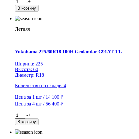
Количество
-
+
товара
В корзину
Viatti
195/75R16C
107/105R
Vettore
Летняя
Inverno
V-
524
TL
Yokohama 225/60R18 100H Geolandar G91AT TL
(шип.)
Ширина: 225
Высота: 60
Диаметр: R18
Количество на складе: 4
Цена за 1 шт / 14 100 ₽
Цена за 4 шт / 56 400 ₽
Количество
-
+
товара
В корзину
Yokohama
225/60R18
100H