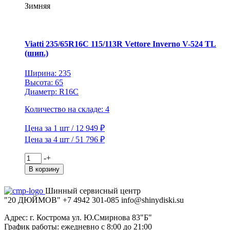
Geolandar
Зимняя
G91AT
TL
Viatti 235/65R16C 115/113R Vettore Inverno V-524 TL
(шип.)
Ширина: 235
Высота: 65
Диаметр: R16C
Количество на складе: 4
Цена за 1 шт / 12 949 ₽
Цена за 4 шт / 51 796 ₽
Количество
-
+
товара
В корзину
Viatti
235/65R16C
Шинный сервисный центр
115/113R
"20 ДЮЙМОВ"
+7 4942
301-085
info@shiny
diski
.su
Vettore
Inverno
Адрес: г. Кострома ул. Ю.Смирнова 83"Б"
V-
График работы: ежедневно с 8:00 до 21:00