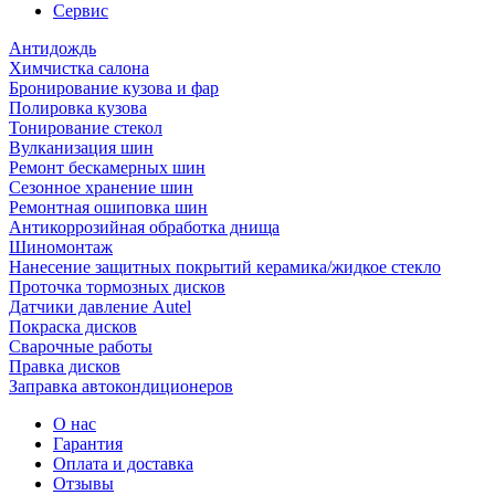
Сервис
Антидождь
Химчистка салона
Бронирование кузова и фар
Полировка кузова
Тонирование стекол
Вулканизация шин
Ремонт бескамерных шин
Сезонное хранение шин
Ремонтная ошиповка шин
Антикоррозийная обработка днища
Шиномонтаж
Нанесение защитных покрытий керамика/жидкое стекло
Проточка тормозных дисков
Датчики давление Autel
Покраска дисков
Сварочные работы
Правка дисков
Заправка автокондиционеров
О нас
Гарантия
Оплата и доставка
Отзывы