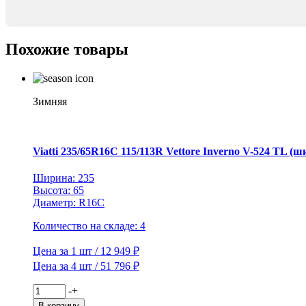
FSR-
303
TL
Похожие товары
Зимняя
Viatti 235/65R16C 115/113R Vettore Inverno V-524 TL (ш
Ширина: 235
Высота: 65
Диаметр: R16C
Количество на складе: 4
Цена за 1 шт / 12 949 ₽
Цена за 4 шт / 51 796 ₽
Количество
-
+
товара
В корзину