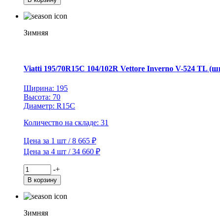
Viatti
235/65R16C
115/113R
Vettore
Зимняя
Inverno
V-
524
TL
Viatti 195/70R15C 104/102R Vettore Inverno V-524 TL (ш
(шип.)
Ширина: 195
Высота: 70
Диаметр: R15C
Количество на складе: 31
Цена за 1 шт / 8 665 ₽
Цена за 4 шт / 34 660 ₽
Количество
-
+
товара
В корзину
Viatti
195/70R15C
104/102R
Vettore
Зимняя