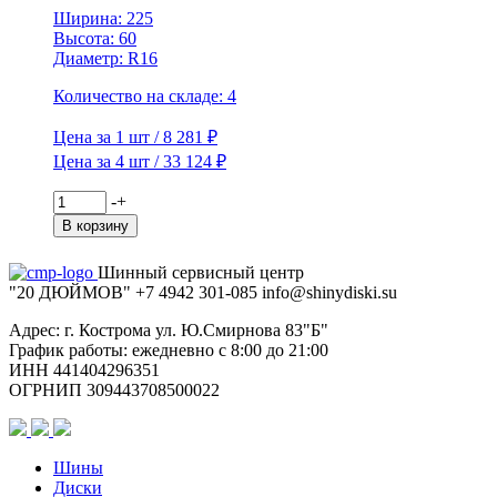
Ширина: 225
Высота: 60
Диаметр: R16
Количество на складе: 4
Цена за 1 шт / 8 281 ₽
Цена за 4 шт / 33 124 ₽
Количество
-
+
товара
В корзину
Viatti
225/60R16
Шинный сервисный центр
98T
"20 ДЮЙМОВ"
+7 4942
301-085
info@shiny
diski
.su
Brina
Nordico
Адрес: г. Кострома ул. Ю.Смирнова 83"Б"
V-
График работы: ежедневно с 8:00 до 21:00
522
ИНН 441404296351
TL
ОГРНИП 309443708500022
(шип.)
Шины
Диски