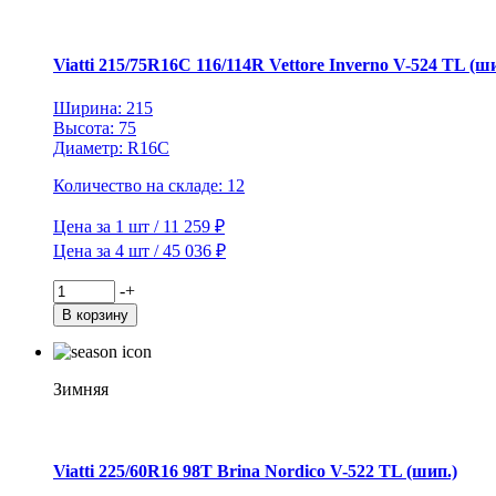
Inverno
V-
524
TL
Viatti 215/75R16C 116/114R Vettore Inverno V-524 TL (ш
(шип.)
Ширина: 215
Высота: 75
Диаметр: R16C
Количество на складе: 12
Цена за 1 шт / 11 259 ₽
Цена за 4 шт / 45 036 ₽
Количество
-
+
товара
В корзину
Viatti
215/75R16C
116/114R
Vettore
Зимняя
Inverno
V-
524
TL
Viatti 225/60R16 98T Brina Nordico V-522 TL (шип.)
(шип.)