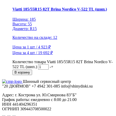
Viatti 185/55R15 82T Brina Nordico V-522 TL (шип.)
Ширина: 185
Высота: 55
Диаметр: R15
Количество на складе: 12
Цена за 1 шт / 4 923 ₽
Цена за 4 шт / 19 692 ₽
Количество товара Viatti 185/55R15 82T Brina Nordico V-
522 TL (шип.)
-
+
В корзину
Шинный сервисный центр
"20 ДЮЙМОВ"
+7 4942
301-085
info@shiny
diski
.su
Адрес: г. Кострома ул. Ю.Смирнова 83"Б"
График работы: ежедневно с 8:00 до 21:00
ИНН 441404296351
ОГРНИП 309443708500022