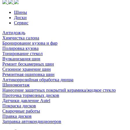
Шины
Диски
Сервис
Антидождь
Химчистка салона
Бронирование кузова и фар
Полировка кузова
Тонирование стекол
Вулканизация шин
Ремонт бескамерных шин
Сезонное хранение шин
Ремонтная ошиповка шин
Антикоррозийная обработка днища
Шиномонтаж
Нанесение защитных покрытий керамика/жидкое стекло
Проточка тормозных дисков
Датчики давление Autel
Покраска дисков
Сварочные работы
Правка дисков
Заправка автокондиционеров