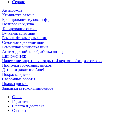
Сервис
Антидождь
Химчистка салона
Бронирование кузова и фар
Полировка кузова
Тонирование стекол
Вулканизация шин
Ремонт бескамерных шин
Сезонное хранение шин
Ремонтная ошиповка шин
Антикоррозийная обработка днища
Шиномонтаж
Нанесение защитных покрытий керамика/жидкое стекло
Проточка тормозных дисков
Датчики давление Autel
Покраска дисков
Сварочные работы
Правка дисков
Заправка автокондиционеров
О нас
Гарантия
Оплата и доставка
Отзывы