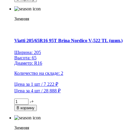
Viatti
205/60R16
92T
Зимняя
Brina
Nordico
V-
522
Viatti 205/65R16 95T Brina Nordico V-522 TL (шип.)
TL
(шип.)
Ширина: 205
Высота: 65
Диаметр: R16
Количество на складе: 2
Цена за 1 шт / 7 222 ₽
Цена за 4 шт / 28 888 ₽
Количество
-
+
товара
В корзину
Viatti
205/65R16
95T
Brina
Зимняя
Nordico