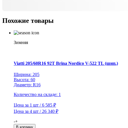
XL
Majoris
R1
Похожие товары
TL
M+S
Зимняя
Viatti 205/60R16 92T Brina Nordico V-522 TL (шип.)
Ширина: 205
Высота: 60
Диаметр: R16
Количество на складе: 1
Цена за 1 шт / 6 585 ₽
Цена за 4 шт / 26 340 ₽
Количество
-
+
товара
В корзину