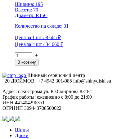
Ширина: 195
Высота: 70
Диаметр: R15C
Количество на складе: 31
Цена за 1 шт / 8 665 ₽
Цена за 4 шт / 34 660 ₽
Количество
-
+
товара
В корзину
Viatti
195/70R15C
Шинный сервисный центр
104/102R
"20 ДЮЙМОВ"
+7 4942
301-085
info@shiny
diski
.su
Vettore
Inverno
Адрес: г. Кострома ул. Ю.Смирнова 83"Б"
V-
График работы: ежедневно с 8:00 до 21:00
524
ИНН 441404296351
TL
ОГРНИП 309443708500022
(шип.)
Шины
Диски