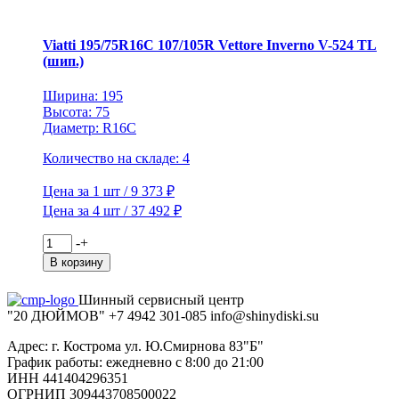
V-
522
Viatti 195/75R16C 107/105R Vettore Inverno V-524 TL
TL
(шип.)
(шип.)
Ширина: 195
Высота: 75
Диаметр: R16C
Количество на складе: 4
Цена за 1 шт / 9 373 ₽
Цена за 4 шт / 37 492 ₽
Количество
-
+
товара
В корзину
Viatti
195/75R16C
Шинный сервисный центр
107/105R
"20 ДЮЙМОВ"
+7 4942
301-085
info@shiny
diski
.su
Vettore
Inverno
Адрес: г. Кострома ул. Ю.Смирнова 83"Б"
V-
График работы: ежедневно с 8:00 до 21:00
524
ИНН 441404296351
TL
ОГРНИП 309443708500022