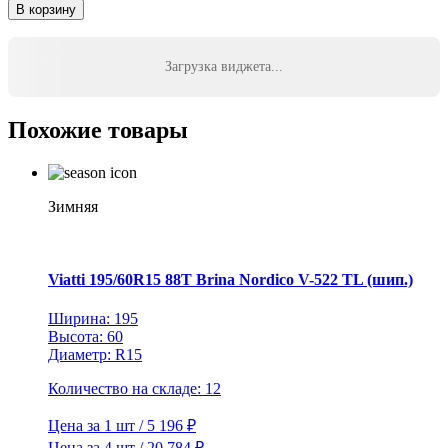
товара
В корзину
Antares
265/70R16
112S
Загрузка виджета...
SMT
A7
TL
Похожие товары
M+S
Зимняя
Viatti 195/60R15 88T Brina Nordico V-522 TL (шип.)
Ширина: 195
Высота: 60
Диаметр: R15
Количество на складе: 12
Цена за 1 шт / 5 196 ₽
Цена за 4 шт / 20 784 ₽