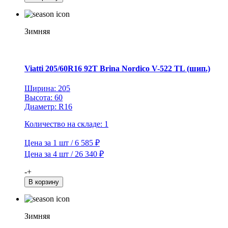
Viatti
235/65R16C
115/113R
Vettore
Зимняя
Inverno
V-
524
TL
Viatti 205/60R16 92T Brina Nordico V-522 TL (шип.)
(шип.)
Ширина: 205
Высота: 60
Диаметр: R16
Количество на складе: 1
Цена за 1 шт / 6 585 ₽
Цена за 4 шт / 26 340 ₽
Количество
-
+
товара
В корзину
Viatti
205/60R16
92T
Зимняя
Brina
Nordico