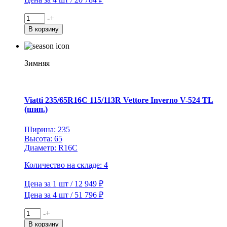
Количество
-
+
товара
В корзину
Viatti
195/60R15
88T
Brina
Зимняя
Nordico
V-
522
TL
Viatti 235/65R16C 115/113R Vettore Inverno V-524 TL
(шип.)
(шип.)
Ширина: 235
Высота: 65
Диаметр: R16C
Количество на складе: 4
Цена за 1 шт / 12 949 ₽
Цена за 4 шт / 51 796 ₽
Количество
-
+
товара
В корзину