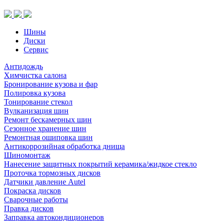
(шип.)
Шины
Диски
Сервис
Антидождь
Химчистка салона
Бронирование кузова и фар
Полировка кузова
Тонирование стекол
Вулканизация шин
Ремонт бескамерных шин
Сезонное хранение шин
Ремонтная ошиповка шин
Антикоррозийная обработка днища
Шиномонтаж
Нанесение защитных покрытий керамика/жидкое стекло
Проточка тормозных дисков
Датчики давление Autel
Покраска дисков
Сварочные работы
Правка дисков
Заправка автокондиционеров