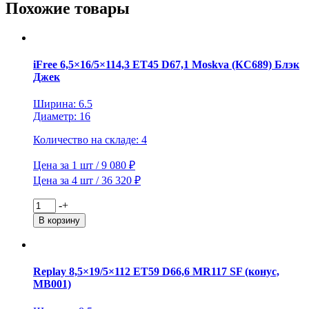
BL
Похожие товары
iFree 6,5×16/5×114,3 ET45 D67,1 Moskva (КС689) Блэк
Джек
Ширина: 6.5
Диаметр: 16
Количество на складе: 4
Цена за 1 шт / 9 080 ₽
Цена за 4 шт / 36 320 ₽
Количество
-
+
товара
В корзину
iFree
6,5x16/5x114,3
ET45
D67,1
Replay 8,5×19/5×112 ET59 D66,6 MR117 SF (конус,
Moskva
MB001)
(КС689)
Блэк