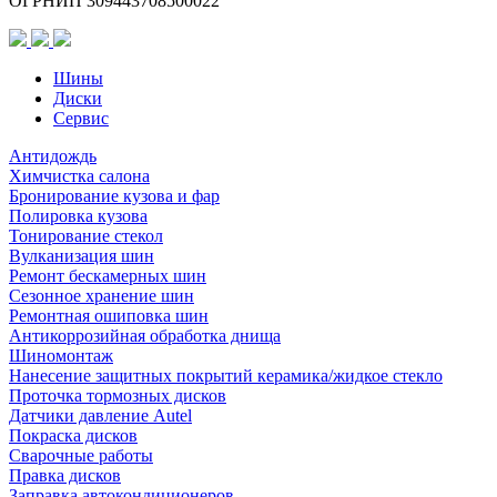
ОГРНИП 309443708500022
Шины
Диски
Сервис
Антидождь
Химчистка салона
Бронирование кузова и фар
Полировка кузова
Тонирование стекол
Вулканизация шин
Ремонт бескамерных шин
Сезонное хранение шин
Ремонтная ошиповка шин
Антикоррозийная обработка днища
Шиномонтаж
Нанесение защитных покрытий керамика/жидкое стекло
Проточка тормозных дисков
Датчики давление Autel
Покраска дисков
Сварочные работы
Правка дисков
Заправка автокондиционеров