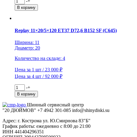
Количество
-
+
товара
В корзину
iFree
6x16/5x139,7
ET40
D98
Replay 11×20/5×120 ET37 D72,6 B152 SF (C645)
Хафпайп
(КС683)
Ширина: 11
Нео-
Диаметр: 20
классик
Количество на складе: 4
Цена за 1 шт / 23 000 ₽
Цена за 4 шт / 92 000 ₽
Количество
-
+
товара
В корзину
Replay
11x20/5x120
Шинный сервисный центр
ET37
"20 ДЮЙМОВ"
+7 4942
301-085
info@shiny
diski
.su
D72,6
B152
Адрес: г. Кострома ул. Ю.Смирнова 83"Б"
SF
График работы: ежедневно с 8:00 до 21:00
(C645)
ИНН 441404296351