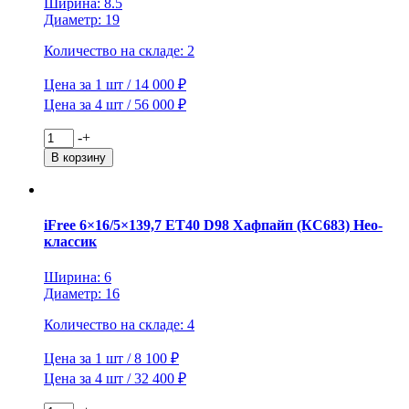
Ширина: 8.5
Джек
Диаметр: 19
Количество на складе: 2
Цена за 1 шт / 14 000 ₽
Цена за 4 шт / 56 000 ₽
Количество
-
+
товара
В корзину
Replay
8,5x19/5x112
ET59
D66,6
iFree 6×16/5×139,7 ET40 D98 Хафпайп (КС683) Нео-
MR117
классик
SF
(конус,
Ширина: 6
MB001)
Диаметр: 16
Количество на складе: 4
Цена за 1 шт / 8 100 ₽
Цена за 4 шт / 32 400 ₽