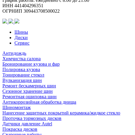
График работы: ежедневно с 8:00 до 21:00
Блэк
ИНН 441404296351
Джек
ОГРНИП 309443708500022
Шины
Диски
Сервис
Антидождь
Химчистка салона
Бронирование кузова и фар
Полировка кузова
Тонирование стекол
Вулканизация шин
Ремонт бескамерных шин
Сезонное хранение шин
Ремонтная ошиповка шин
Антикоррозийная обработка днища
Шиномонтаж
Нанесение защитных покрытий керамика/жидкое стекло
Проточка тормозных дисков
Датчики давление Autel
Покраска дисков
Сварочные работы