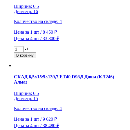
(конус,
Ширина: 6.5
B640)
Диаметр: 16
Количество на складе: 4
Цена за 1 шт / 8 450 ₽
Цена за 4 шт / 33 800 ₽
Количество
-
+
товара
В корзину
iFree
6,5x16/5x114,3
ET50
D67,1
СКАД 6,5×15/5×139,7 ET40 D98,5 Дюна (КЛ246)
Moskva
Алмаз
(КС689)
Хай
Ширина: 6.5
Вэй
Диаметр: 15
Количество на складе: 4
Цена за 1 шт / 9 620 ₽
Цена за 4 шт / 38 480 ₽