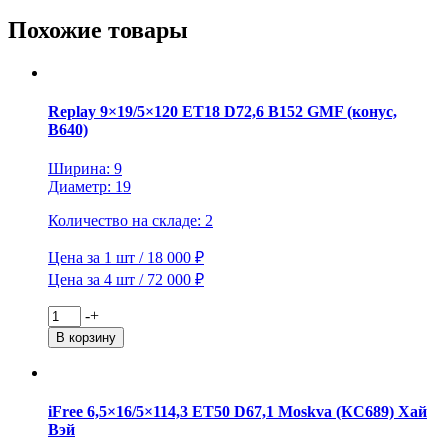
R128
(Tiggo)
Похожие товары
BD
Replay 9×19/5×120 ET18 D72,6 B152 GMF (конус,
B640)
Ширина: 9
Диаметр: 19
Количество на складе: 2
Цена за 1 шт / 18 000 ₽
Цена за 4 шт / 72 000 ₽
Количество
-
+
товара
В корзину
Replay
9x19/5x120
ET18
D72,6
iFree 6,5×16/5×114,3 ET50 D67,1 Moskva (КС689) Хай
B152
Вэй
GMF