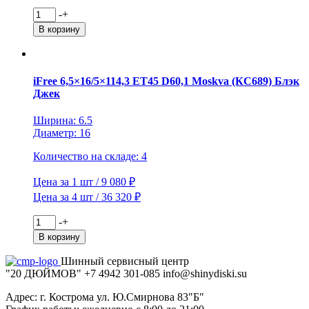
Количество
-
+
товара
В корзину
СКАД
6,5x15/5x139,7
ET40
D98,5
iFree 6,5×16/5×114,3 ET45 D60,1 Moskva (КС689) Блэк
Дюна
Джек
(КЛ246)
Алмаз
Ширина: 6.5
Диаметр: 16
Количество на складе: 4
Цена за 1 шт / 9 080 ₽
Цена за 4 шт / 36 320 ₽
Количество
-
+
товара
В корзину
iFree
6,5x16/5x114,3
Шинный сервисный центр
ET45
"20 ДЮЙМОВ"
+7 4942
301-085
info@shiny
diski
.su
D60,1
Moskva
Адрес: г. Кострома ул. Ю.Смирнова 83"Б"
(КС689)