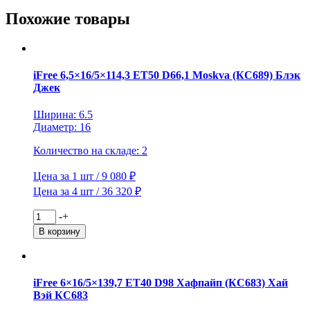
MZ39
GM
Похожие товары
(конус,
C570)
iFree 6,5×16/5×114,3 ET50 D66,1 Moskva (КС689) Блэк
Джек
Ширина: 6.5
Диаметр: 16
Количество на складе: 2
Цена за 1 шт / 9 080 ₽
Цена за 4 шт / 36 320 ₽
Количество
-
+
товара
В корзину
iFree
6,5x16/5x114,3
ET50
D66,1
iFree 6×16/5×139,7 ET40 D98 Хафпайп (КС683) Хай
Moskva
Вэй КС683
(КС689)