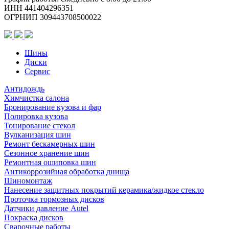
(конус,
ИНН 441404296351
B640)
ОГРНИП 309443708500022
Шины
Диски
Сервис
Антидождь
Химчистка салона
Бронирование кузова и фар
Полировка кузова
Тонирование стекол
Вулканизация шин
Ремонт бескамерных шин
Сезонное хранение шин
Ремонтная ошиповка шин
Антикоррозийная обработка днища
Шиномонтаж
Нанесение защитных покрытий керамика/жидкое стекло
Проточка тормозных дисков
Датчики давление Autel
Покраска дисков
Сварочные работы