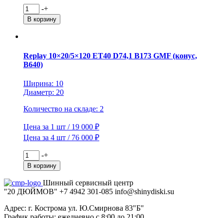
Количество
-
+
товара
В корзину
iFree
6x16/5x139,7
ET40
D98
Replay 10×20/5×120 ET40 D74,1 B173 GMF (конус,
Хафпайп
B640)
(КС683)
Нео-
Ширина: 10
классик
Диаметр: 20
Количество на складе: 2
Цена за 1 шт / 19 000 ₽
Цена за 4 шт / 76 000 ₽
Количество
-
+
товара
В корзину
Replay
10x20/5x120
Шинный сервисный центр
ET40
"20 ДЮЙМОВ"
+7 4942
301-085
info@shiny
diski
.su
D74,1
B173
Адрес: г. Кострома ул. Ю.Смирнова 83"Б"
GMF
График работы: ежедневно с 8:00 до 21:00