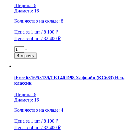
Блэк
Ширина: 6
Джек
Диаметр: 16
Количество на складе: 8
Цена за 1 шт / 8 100 ₽
Цена за 4 шт / 32 400 ₽
Количество
-
+
товара
В корзину
iFree
6x16/5x139,7
ET40
D98
iFree 6×16/5×139,7 ET40 D98 Хафпайп (КС683) Нео-
Хафпайп
классик
(КС683)
Хай
Ширина: 6
Вэй
Диаметр: 16
КС683
Количество на складе: 4
Цена за 1 шт / 8 100 ₽
Цена за 4 шт / 32 400 ₽