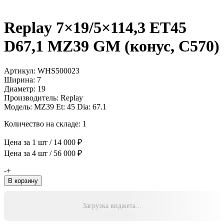
Replay 7×19/5×114,3 ET45
D67,1 MZ39 GM (конус, C570)
Артикул: WHS500023
Ширина: 7
Диаметр: 19
Производитель: Replay
Модель: MZ39 Et: 45 Dia: 67.1
Количество на складе: 1
Цена за 1 шт / 14 000 ₽
Цена за 4 шт / 56 000 ₽
Количество
-
+
товара
В корзину
Replay
7x19/5x114,3
ET45
Загрузка виджета...
D67,1