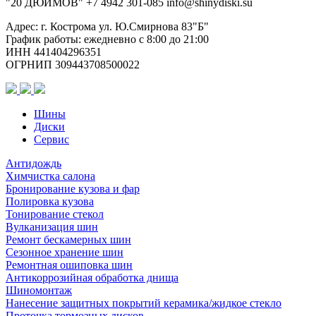
"20 ДЮЙМОВ"
+7 4942
301-085
info@shiny
diski
.su
D74,1
B173
Адрес: г. Кострома ул. Ю.Смирнова 83"Б"
GMF
График работы: ежедневно с 8:00 до 21:00
(конус,
ИНН 441404296351
B640)
ОГРНИП 309443708500022
Шины
Диски
Сервис
Антидождь
Химчистка салона
Бронирование кузова и фар
Полировка кузова
Тонирование стекол
Вулканизация шин
Ремонт бескамерных шин
Сезонное хранение шин
Ремонтная ошиповка шин
Антикоррозийная обработка днища
Шиномонтаж
Нанесение защитных покрытий керамика/жидкое стекло
Проточка тормозных дисков