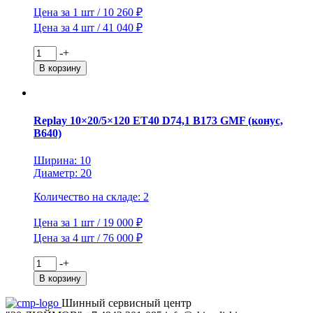
Цена за 1 шт / 10 260 ₽
Цена за 4 шт / 41 040 ₽
Количество
-
+
товара
В корзину
СКАД
6x15/4x98
ET38
D58,6
Replay 10×20/5×120 ET40 D74,1 B173 GMF (конус,
Аллигатор
B640)
(КЛ132)
Алмаз
Ширина: 10
Диаметр: 20
Количество на складе: 2
Цена за 1 шт / 19 000 ₽
Цена за 4 шт / 76 000 ₽
Количество
-
+
товара
В корзину
Replay
10x20/5x120
Шинный сервисный центр
ET40