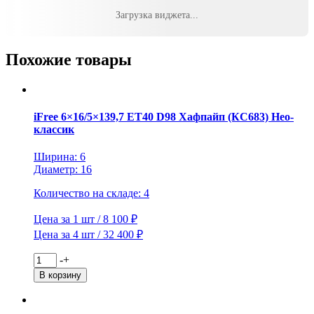
Wheels
7x17/5x114,3
Загрузка виджета...
ET37
D66,5
KHW1702
Похожие товары
(Jolion)
F-
Silver
(конус)
iFree 6×16/5×139,7 ET40 D98 Хафпайп (КС683) Нео-
классик
Ширина: 6
Диаметр: 16
Количество на складе: 4
Цена за 1 шт / 8 100 ₽
Цена за 4 шт / 32 400 ₽
Количество
-
+
товара
В корзину
iFree
6x16/5x139,7
ET40