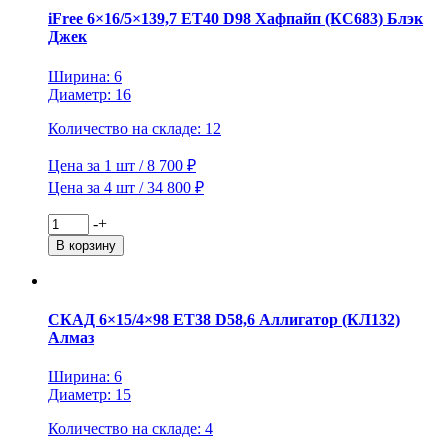
D98
iFree 6×16/5×139,7 ET40 D98 Хафпайп (КС683) Блэк
Хафпайп
Джек
(КС683)
Нео-
Ширина: 6
классик
Диаметр: 16
Количество на складе: 12
Цена за 1 шт / 8 700 ₽
Цена за 4 шт / 34 800 ₽
Количество
-
+
товара
В корзину
iFree
6x16/5x139,7
ET40
D98
СКАД 6×15/4×98 ET38 D58,6 Аллигатор (КЛ132)
Хафпайп
Алмаз
(КС683)
Блэк
Ширина: 6
Джек
Диаметр: 15
Количество на складе: 4