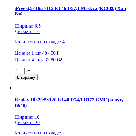
ET40
D98
iFree 6,5×16/5×112 ET46 D57,1 Moskva (КС689) Хай
Хафпайп
Вэй
(КС683)
Нео-
Ширина: 6.5
классик
Диаметр: 16
Количество на складе: 4
Цена за 1 шт / 8 450 ₽
Цена за 4 шт / 33 800 ₽
Количество
-
+
товара
В корзину
iFree
6,5x16/5x112
ET46
D57,1
Replay 10×20/5×120 ET40 D74,1 B173 GMF (конус,
Moskva
B640)
(КС689)
Хай
Ширина: 10
Вэй
Диаметр: 20
Количество на складе: 2