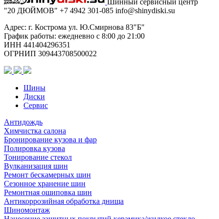
Шинный сервисный центр
ET18
"20 ДЮЙМОВ"
+7 4942
301-085
info@shiny
diski
.su
D72,6
B152
Адрес: г. Кострома ул. Ю.Смирнова 83"Б"
GMF
График работы: ежедневно с 8:00 до 21:00
(конус,
ИНН 441404296351
B640)
ОГРНИП 309443708500022
Шины
Диски
Сервис
Антидождь
Химчистка салона
Бронирование кузова и фар
Полировка кузова
Тонирование стекол
Вулканизация шин
Ремонт бескамерных шин
Сезонное хранение шин
Ремонтная ошиповка шин
Антикоррозийная обработка днища
Шиномонтаж
Нанесение защитных покрытий керамика/жидкое стекло