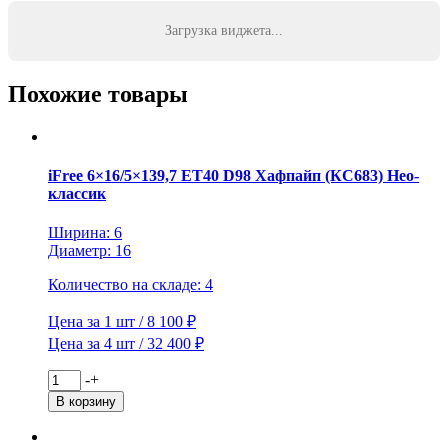
Wheels
5,5x15/5x139,7
Загрузка виджета...
ET5
D108,1
KHW1505
Похожие товары
(Jimny)
Black
iFree 6×16/5×139,7 ET40 D98 Хафпайп (КС683) Нео-
классик
Ширина: 6
Диаметр: 16
Количество на складе: 4
Цена за 1 шт / 8 100 ₽
Цена за 4 шт / 32 400 ₽
Количество
-
+
товара
В корзину
iFree
6x16/5x139,7