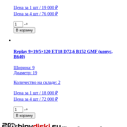
Цена за 1 шт / 19 000 ₽
Цена за 4 шт / 76 000 ₽
Количество
-
+
товара
В корзину
Replay
10x20/5x120
ET40
D74,1
Replay 9×19/5×120 ET18 D72,6 B152 GMF (конус,
B173
B640)
GMF
(конус,
Ширина: 9
B640)
Диаметр: 19
Количество на складе: 2
Цена за 1 шт / 18 000 ₽
Цена за 4 шт / 72 000 ₽
Количество
-
+
товара
В корзину
Replay
9x19/5x120