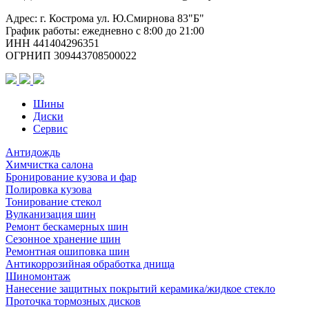
MR117
Адрес: г. Кострома ул. Ю.Смирнова 83"Б"
SF
График работы: ежедневно с 8:00 до 21:00
(конус,
ИНН 441404296351
MB001)
ОГРНИП 309443708500022
Шины
Диски
Сервис
Антидождь
Химчистка салона
Бронирование кузова и фар
Полировка кузова
Тонирование стекол
Вулканизация шин
Ремонт бескамерных шин
Сезонное хранение шин
Ремонтная ошиповка шин
Антикоррозийная обработка днища
Шиномонтаж
Нанесение защитных покрытий керамика/жидкое стекло
Проточка тормозных дисков