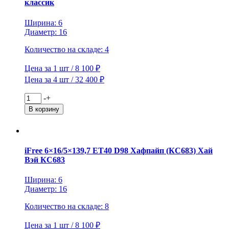
классик
(КЛ251)
Алмаз
Ширина: 6
Диаметр: 16
Количество на складе: 4
Цена за 1 шт / 8 100 ₽
Цена за 4 шт / 32 400 ₽
Количество
-
+
товара
В корзину
iFree
6x16/5x139,7
ET40
D98
iFree 6×16/5×139,7 ET40 D98 Хафпайп (КС683) Хай
Хафпайп
Вэй КС683
(КС683)
Нео-
классик
Ширина: 6
Диаметр: 16
Количество на складе: 8
Цена за 1 шт / 8 100 ₽