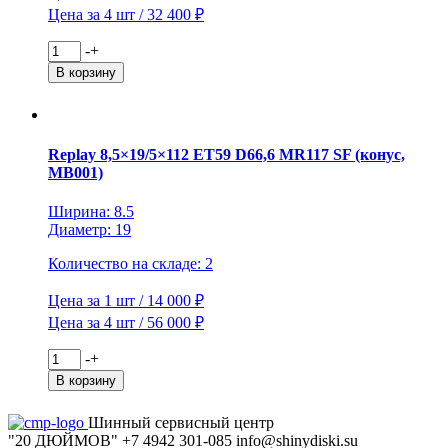
Цена за 4 шт / 32 400 ₽
Количество
-
+
товара
В корзину
iFree
6x16/5x139,7
ET40
D98
Replay 8,5×19/5×112 ET59 D66,6 MR117 SF (конус,
Хафпайп
MB001)
(КС683)
Хай
Вэй
Ширина: 8.5
КС683
Диаметр: 19
Количество на складе: 2
Цена за 1 шт / 14 000 ₽
Цена за 4 шт / 56 000 ₽
Количество
-
+
товара
В корзину
Replay
8,5x19/5x112
Шинный сервисный центр
ET59
"20 ДЮЙМОВ"
+7 4942
301-085
info@shiny
diski
.su
D66,6