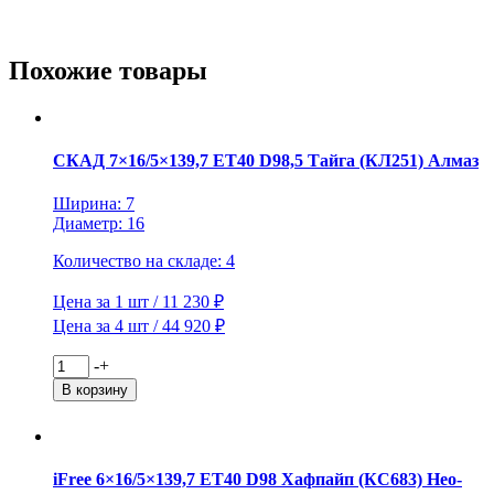
ET35
D58,5
Апероль
(КС862)
Похожие товары
Нео-
классик
СКАД 7×16/5×139,7 ET40 D98,5 Тайга (КЛ251) Алмаз
Ширина: 7
Диаметр: 16
Количество на складе: 4
Цена за 1 шт / 11 230 ₽
Цена за 4 шт / 44 920 ₽
Количество
-
+
товара
В корзину
СКАД
7x16/5x139,7
ET40
D98,5
iFree 6×16/5×139,7 ET40 D98 Хафпайп (КС683) Нео-
Тайга