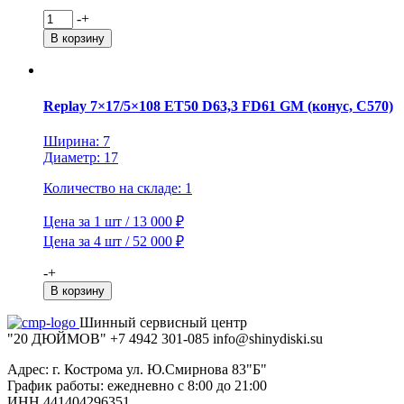
Количество
-
+
товара
В корзину
iFree
6,5x16/5x114,3
ET45
D60,1
Replay 7×17/5×108 ET50 D63,3 FD61 GM (конус, C570)
Moskva
(КС689)
Ширина: 7
Блэк
Диаметр: 17
Джек
Количество на складе: 1
Цена за 1 шт / 13 000 ₽
Цена за 4 шт / 52 000 ₽
Количество
-
+
товара
В корзину
Replay
7x17/5x108
Шинный сервисный центр
ET50
"20 ДЮЙМОВ"
+7 4942
301-085
info@shiny
diski
.su
D63,3
Адрес: г. Кострома ул. Ю.Смирнова 83"Б"
FD61
График работы: ежедневно с 8:00 до 21:00
GM
ИНН 441404296351
(конус,