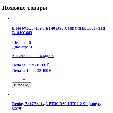
Слайдер
(КС587)
Похожие товары
Хай
Вэй
iFree 6×16/5×139,7 ET40 D98 Хафпайп (КС683) Хай
Вэй КС683
Ширина: 6
Диаметр: 16
Количество на складе: 8
Цена за 1 шт / 8 100 ₽
Цена за 4 шт / 32 400 ₽
Количество
-
+
товара
В корзину
iFree
6x16/5x139,7
ET40
D98
Replay 7×17/5×114,3 ET39 D60,1 TY112 Sil (конус,
Хафпайп
C570)
(КС683)