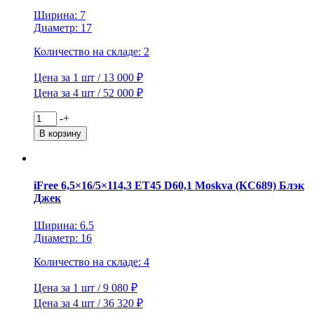
Хай
Ширина: 7
Вэй
Диаметр: 17
КС683
Количество на складе: 2
Цена за 1 шт / 13 000 ₽
Цена за 4 шт / 52 000 ₽
Количество
-
+
товара
В корзину
Replay
7x17/5x114,3
ET39
D60,1
iFree 6,5×16/5×114,3 ET45 D60,1 Moskva (КС689) Блэк
TY112
Джек
Sil
(конус,
Ширина: 6.5
C570)
Диаметр: 16
Количество на складе: 4
Цена за 1 шт / 9 080 ₽
Цена за 4 шт / 36 320 ₽