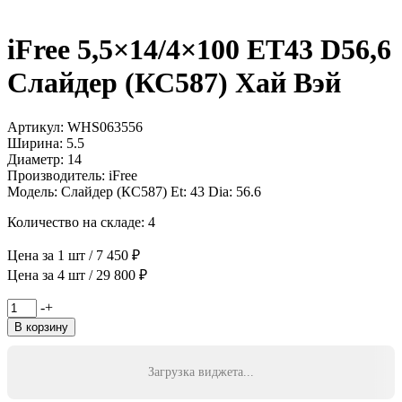
iFree 5,5×14/4×100 ET43 D56,6
Слайдер (КС587) Хай Вэй
Артикул: WHS063556
Ширина: 5.5
Диаметр: 14
Производитель: iFree
Модель: Слайдер (КС587) Et: 43 Dia: 56.6
Количество на складе: 4
Цена за 1 шт / 7 450 ₽
Цена за 4 шт / 29 800 ₽
Количество
-
+
товара
В корзину
iFree
5,5x14/4x100
ET43
Загрузка виджета...
D56,6