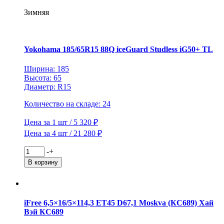
ET45
D67,1
Зимняя
Moskva
(КС689)
Блэк
Джек
Yokohama 185/65R15 88Q iceGuard Studless iG50+ TL
Ширина: 185
Высота: 65
Диаметр: R15
Количество на складе: 24
Цена за 1 шт / 5 320 ₽
Цена за 4 шт / 21 280 ₽
Количество
-
+
товара
В корзину
Yokohama
185/65R15
88Q
iceGuard
iFree 6,5×16/5×114,3 ET45 D67,1 Moskva (КС689) Хай
Studless
Вэй КС689
iG50+
TL