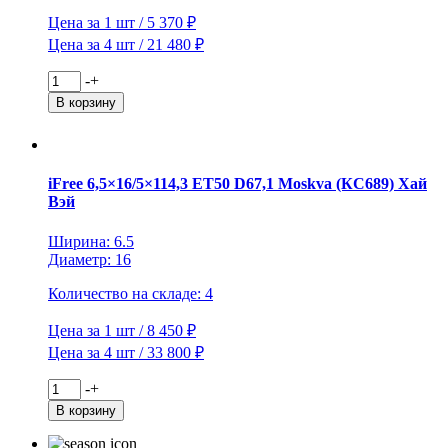
Цена за 1 шт / 5 370 ₽
Цена за 4 шт / 21 480 ₽
Количество
-
+
товара
В корзину
Yokohama
195/65R15
91Q
iceGuard
iFree 6,5×16/5×114,3 ET50 D67,1 Moskva (КС689) Хай
Studless
Вэй
iG50+
TL
Ширина: 6.5
Диаметр: 16
Количество на складе: 4
Цена за 1 шт / 8 450 ₽
Цена за 4 шт / 33 800 ₽
Количество
-
+
товара
В корзину
iFree
6,5x16/5x114,3