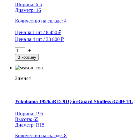
Ширина: 6.5
Диаметр: 16
Количество на складе: 4
Цена за 1 шт / 8 450 ₽
Цена за 4 шт / 33 800 ₽
Количество
-
+
товара
В корзину
iFree
6,5x16/5x114,3
ET45
D67,1
Зимняя
Moskva
(КС689)
Хай
Вэй
Yokohama 195/65R15 91Q iceGuard Studless iG50+ TL
КС689
Ширина: 195
Высота: 65
Диаметр: R15
Количество на складе: 8