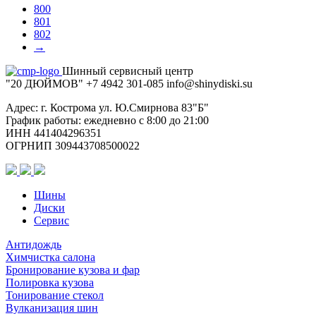
TL
800
801
802
→
Шинный сервисный центр
"20 ДЮЙМОВ"
+7 4942
301-085
info@shiny
diski
.su
Адрес: г. Кострома ул. Ю.Смирнова 83"Б"
График работы: ежедневно с 8:00 до 21:00
ИНН 441404296351
ОГРНИП 309443708500022
Шины
Диски
Сервис
Антидождь
Химчистка салона
Бронирование кузова и фар
Полировка кузова
Тонирование стекол
Вулканизация шин