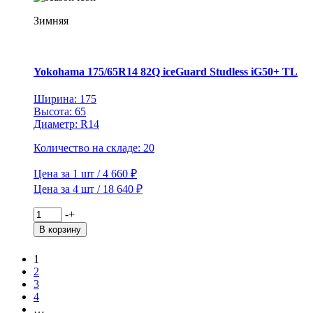
ET50
D67,1
Зимняя
Moskva
(КС689)
Хай
Вэй
Yokohama 175/65R14 82Q iceGuard Studless iG50+ TL
Ширина: 175
Высота: 65
Диаметр: R14
Количество на складе: 20
Цена за 1 шт / 4 660 ₽
Цена за 4 шт / 18 640 ₽
Количество
-
+
товара
В корзину
Yokohama
175/65R14
1
82Q
2
iceGuard
3
Studless
4
iG50+
…