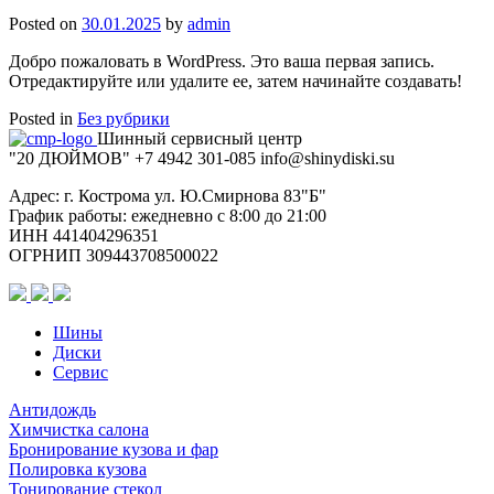
Posted on
30.01.2025
by
admin
Добро пожаловать в WordPress. Это ваша первая запись.
Отредактируйте или удалите ее, затем начинайте создавать!
Posted in
Без рубрики
Шинный сервисный центр
"20 ДЮЙМОВ"
+7 4942
301-085
info@shiny
diski
.su
Адрес: г. Кострома ул. Ю.Смирнова 83"Б"
График работы: ежедневно с 8:00 до 21:00
ИНН 441404296351
ОГРНИП 309443708500022
Шины
Диски
Сервис
Антидождь
Химчистка салона
Бронирование кузова и фар
Полировка кузова
Тонирование стекол